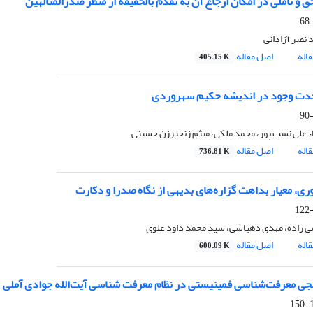
ق و تاملی در امکان ارجاع آن به تقدم بالحقیقه از منظر صدرالمتألهین
 نصر آزادانی
اله
اصل مقاله
405.15 K
حدت وجود در اندیشه حکیم سهروردی
 علی نسب پور، محمد ملکی، میثم زنجیرزن حسینی
اله
اصل مقاله
736.81 K
ی، معیار بداهت گزاره‌های بدیهی از نگاه صدرا و دکارت
ی زاده، مهدی دهباشی، سید محمد داود علوی
اله
اصل مقاله
600.09 K
جی معرفت‌شناسی فمینیستی در نظام معرفت شناسی آیت‌الله جوادی آملی
1