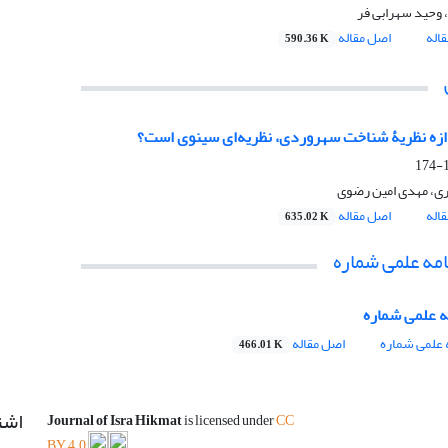
، وحید سهرابی فر
اله
اصل مقاله
590.36 K
دازه نظریۀ شناخت سهروردی، نظریه‌ای سینوی است؟
1
ری، مهدی امین رضوی
اله
اصل مقاله
635.02 K
مه علمی شماره
 علمی شماره
علمی شماره
اصل مقاله
466.01 K
اشت
Journal of Isra Hikmat
is licensed under
CC
BY 4.0