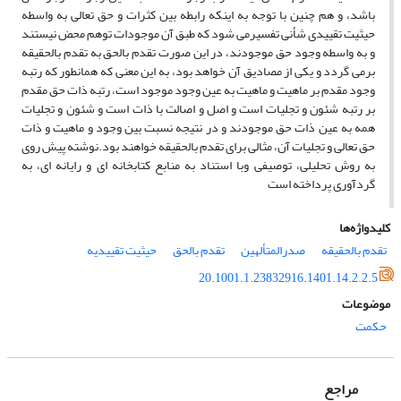
باشد، و هم چنین با توجه به اینکه رابطه بین کثرات و حق تعالی به واسطه
حیثیت تقییدی شأنی تفسیرمی شود که طبق آن موجودات توهم محض نیستند
و به واسطه وجود حق موجودند، در این صورت تقدم بالحق به تقدم بالحقیقه
برمی گردد و یکی از مصادیق آن خواهد بود، به این معنی که همانطور که رتبه
وجود مقدم بر ماهیت و ماهیت به عین وجود موجود است، رتبه ذات حق مقدم
بر رتبه شئون و تجلیات است و اصل و اصالت با ذات است و شئون و تجلیات
همه به عین ذات حق موجودند و در نتیجه نسبت بین وجود و ماهیت و ذات
حق تعالی و تجلیات آن، مثالی برای تقدم بالحقیقه خواهند بود.نوشته پیش روی
به روش تحلیلی، توصیفی وبا استناد به منابع کتابخانه ای و رایانه ای، به
گردآوری پرداخته است
کلیدواژه‌ها
تقدم بالحقیقه
صدرالمتألهین
تقدم بالحق
حیثیت تقییدیه
20.1001.1.23832916.1401.14.2.2.5
موضوعات
حکمت
مراجع