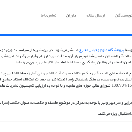
نویسندگان
ارسال مقاله
داوران
تماس با ما
توسط
پژوهشگاه علوم وحیانی معارج
منـتشر می‌شود. در این نشریه از سیاست داوری دو 
الت آنها اطمینان حاصل شده و پس از آن به دقت مورد ارزیابی قرار می گیرند. این نشریه 
 آیین نامه اجرایی قانون پیشگیری و مقابله با تقلب در آثار علمی پیروی می نماید.
124/ ثبت گردید و با گستره بین المللی به نام موسسه فرهنگی تحقیقاتی إسرا تحت اشراف حضرت آیت الله 
مرتضی واعظ جوادی اداره می شود. به استناد مصوبه 573 مورخ 1387/04/16 شورای عالی حوزه های علمیه و با تو
استقبال ویژه می کند.