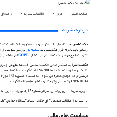
صفحه اصلی
مرور
اطلاعات نشریه
راهنمای 
درباره نشریه
حکمت اسرا
، فصلنامه ای با
دسترسی باز (به متن مقالات) است که 
ارسالی باید با نرم افزار مشابهت یاب
سمیم نور
بررسی شوند تا از اص
نشریات، تابع قوانین کمیتۀ اخلاق در انتشار (
COPE
) می باشد و از
حکمت اسرا
نظارت بر مطبوعات با شماره 3809
1389/10/14 رتبه علمی پژوهشی به نشریه إسرا اعطا گردید.
عنوان نشریه علمی پژوهشی إسرا از شماره 15 با تغییرات مدیریت اجرایی و سردبیر و نیز با توجه به تمرکز در موضوع فلسفه و حکمت به عنوان حکمت إسرا تغییر یافت.
این نشریه از مقالات متضمن آرای حکمی استاد آیت الله جوادی آملی 
سیاست های مالی