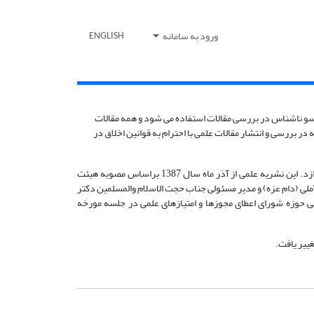
ورود به سامانه
ENGLISH
سو ناشناس در بررسی مقالات استفاده می شود و همه مقالات
در بررسی و انتشار مقالات علمی با احترام به قوانین اخلاق در
به انتشار مبانی حکمت اسلامی، فلسفه تطبیقی و ترویج اندیشه های ناب حکَمی حکیم متاله حضرت آیت الله جوادی آملی(حفظه الله) می پردازد. این نشریه علمی از آذر ماه سال 1387 براساس مصوبه هیئت
استاد جوادی آملی (دام عزه) و مدیر مسئولی جناب حجت الاسلام والمسلمین دکتر
جه به ارزیابی کمیسیون نشریات علمی حوزه شورای اعطای مجوزها و امتیازهای علمی در جلسه مورخه