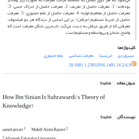
بوده‌اند: 1. معرفت حاصل از تعریف؛ 2. معرفت حاصل از ادراک حسی؛ 3.
معرفت حاصل از مفاهیم اولیه؛ 4. معرفت حاصل از علم حضوری؛ 5. معرفت
حاصل از تجربۀ مستقیم (عرفان). بر این اساس از دیدگاه هر دو فیلسوف،
معرفتی که از طریق عرفان به دست می‌آید، ناب‌ترین شکل معرفت است که
واضح، متمایز و بی‌واسطه و مستقیم است.
کلیدواژه‌ها
سهروردی
ابن‌سینا
معرفت شناسی
علم حضوری
20.1001.1.23832916.1401.14.2.6.9
عنوان مقاله
English
How Ibn Sinian Is Suhrawardi’s Theory of
Knowledge?
نویسندگان
English
1
2
saeed anvari
Mahdi Amin Razavi
1
Allameh Tabatabai University