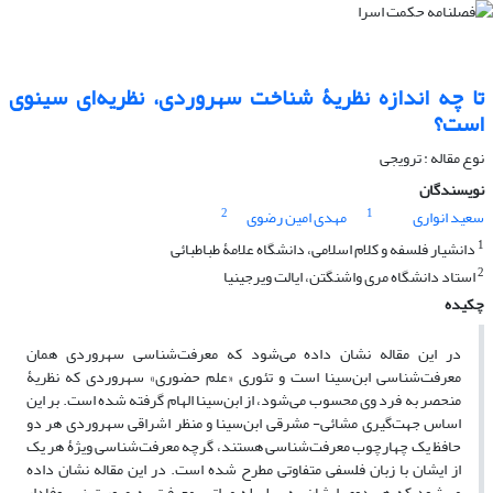
تا چه اندازه نظریۀ شناخت سهروردی، نظریه‌ای سینوی
است؟
نوع مقاله : ترویجی
نویسندگان
2
1
سعید انواری
مهدی امین رضوی
1
دانشیار فلسفه و کلام اسلامی، دانشگاه علامۀ طباطبائی
2
استاد دانشگاه مری واشنگتن، ایالت ویرجینیا
چکیده
در این مقاله نشان داده می‌شود که معرفت‌شناسی سهروردی همان
معرفت‌شناسی ابن‌سینا است و تئوری «علم حضوری» سهروردی که نظریۀ
منحصر به فرد وی محسوب می‌شود، از ابن‌سینا الهام گرفته شده است. بر این
اساس جهت‌گیری مشائی- ‌مشرقی ابن‌سینا و منظر اشراقی سهروردی هر دو
حافظ یک چهارچوب معرفت‌شناسی هستند، گرچه معرفت‌شناسی ویژۀ هر یک
از ایشان با زبان فلسفی متفاوتی مطرح شده است. در این مقاله نشان داده
می‌شود که هر دوی ایشان به سلسله مراتب معرفت به صورت زیر وفادار