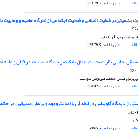
اله
اصل مقاله
663.79 K
وت جنسیتی بر فعلیت انسانی و فعالیت‌ اجتماعی از نظرگاه امامیه و وهابیت با
ی تبار، مهدی فرمانیان
اله
اصل مقاله
482.79 K
بیقی تحلیلی نظریه تجسم اعمال باتکیه‌بر دیدگاه سید حیدر آملی و ملا ها
تی یزدی منش، محمدعلی وطن دوست
اله
اصل مقاله
630.82 K
تی از دیدگاه آکویناس و رابطه آن با اصالت وجود و برهان صدیقین در حکمت
1
گی
اله
اصل مقاله
709.5 K