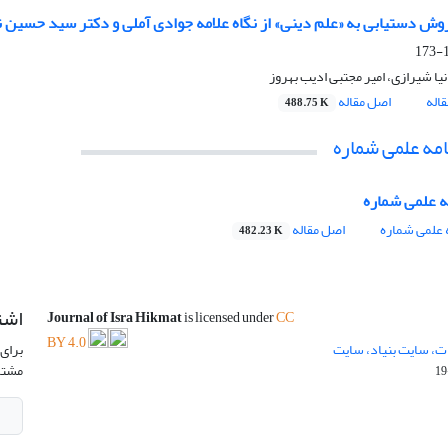
وش دستیابی به «علم دینی» از نگاه علامه جوادی آملی و دکتر سید حسین 
1
ا شیرازی، امیر مجتبی ادیب بهروز
اله
اصل مقاله
488.75 K
مه علمی شماره
 علمی شماره
علمی شماره
اصل مقاله
482.23 K
اشت
Journal of Isra Hikmat
is licensed under
CC
BY 4.0
ت، سایت بنیاد، سایت
برای 
مشتر