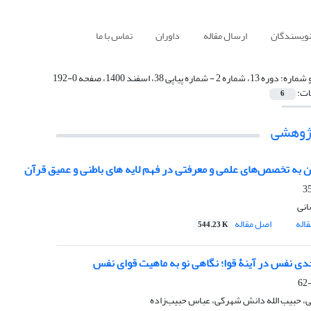
نویسندگان
ارسال مقاله
داوران
تماس با ما
 شماره:
دوره 13، شماره 2 - شماره پیاپی 38، اسفند 1400، صفحه 0-192
ات:
6
پژوهشی
ان به تخصص‌های علمی و معرفتی در فهم لایه های باطنی و عمیق قرآن
نی
اله
اصل مقاله
544.23 K
حدی نفس در آینۀ قوا؛ نگاهی نو به ماهیت قوای نفس
، حبیب الله دانش شهرکی، عباس حبیب‌زاده