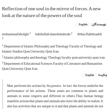
Reflection of one soul in the mirror of forces; A new
look at the nature of the powers of the soul
نویسندگان
English
1
2
mohammad kholghi
habiballah daneshshahraki
Abbas Habibzadeh
3
1
Department of Islamic Philosophy and Theology, Faculty of Theology and
Islamic Studies, Qom University, Qom, Iran
2
Islamic philosophy and theology, Theology faculty, qom university, qom, iran
3
Department of Educational Sciences, Faculty of Literature and Humanities,
Qom University, Qom, Iran
چکیده
English
Man performs his actions by his powers. In fact, the forces underlie the
performance of his actions. These assets are common to plants and
animals in some respects and different in others.Thus, human beings
manifest actions that plants and animals also have the ability to realize; It
also has activities that are unique to it and that plants and animals do not