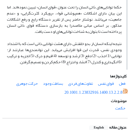
حکما توانایی‌های ذاتی انسان را تحت عنوان «قوای انسان» تبیین نموده‌اند. اما
این بیان دارای اشکالات «همپوشانی قوا»، «رویکرد کثرت‌گرایی» و «عدم
جامعیت» می‌باشد. نوشتار حاضر پس از تقریر دستگاه رایج و رفع اشکالات
مذکور، بر اساس مبانی ملاصدرا به بازسازی دستگاه قوای ذاتی انسان
پرداخته است تا بتوان به شناخت توانایی‌های او دست یافت.
نتیجه اینکه انسان از بدو خلقتش دارای هشت توانایی ذاتی است که با اشتداد
وجودی نفس، قدرت این قوا افزایش می‌یابد. این توانمندی‌ها عبارتند از:
توانایی (1)جذب (2)دفع (3)رشد و توسعه (4)فهم و درک (5)تجزیه و ترکیب
(6)نگهداری و کنترل (7)انشاء و انتزاع (8) حکم کردن و تصمیم گرفتن.
کلیدواژه‌ها
فعل
قوای نفس
تفاوت‌های فردی
بساطت وجود
حرکت جوهری
20.1001.1.23832916.1400.13.2.2.8
موضوعات
حکمت
عنوان مقاله
English