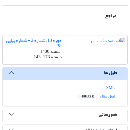
مراجع
دوره 13، شماره 2 - شماره پیاپی
38
اسفند 1400
صفحه
143-173
فایل ها
XML
اصل مقاله
488.75 K
هم رسانی
ارجاع به این مقاله