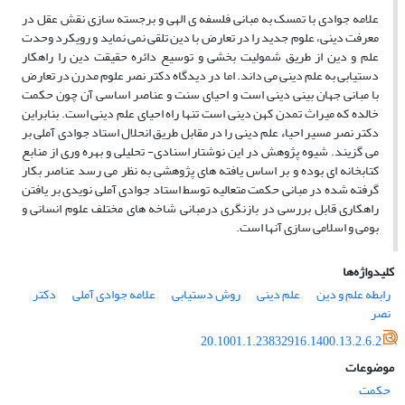
علامه جوادی با تمسک به مبانی فلسفه ی الهی و برجسته سازی نقش عقل در
معرفت دینی، علوم جدید را در تعارض با دین تلقی نمی نماید و رویکرد وحدت
علم و دین از طریق شمولیت بخشی و توسیع دائره حقیقت دین را راهکار
دستیابی به علم دینی می داند. اما در دیدگاه دکتر نصر علوم مدرن در تعارض
با مبانی جهان بینی دینی است و احیای سنت و عناصر اساسی آن چون حکمت
خالده که میراث تمدن کهن دینی است تنها راه احیای علم دینی است. بنابراین
دکتر نصر مسیر احیاء علم دینی را در مقابل طریق انحلال استاد جوادی آملی بر
می گزیند. شیوه پژوهش در این نوشتار اسنادی- تحلیلی و بهره وری از منابع
کتابخانه ای بوده و بر اساس یافته های پژوهشی به نظر می رسد عناصر بکار
گرفته شده در مبانی حکمت متعالیه توسط استاد جوادی آملی نویدی بر یافتن
راهکاری قابل بررسی در بازنگری درمبانی شاخه های مختلف علوم انسانی و
بومی و اسلامی سازی آنها است.
کلیدواژه‌ها
رابطه علم و دین
علم دینی
روش دستیابی
علامه جوادی آملی
دکتر
نصر
20.1001.1.23832916.1400.13.2.6.2
موضوعات
حکمت