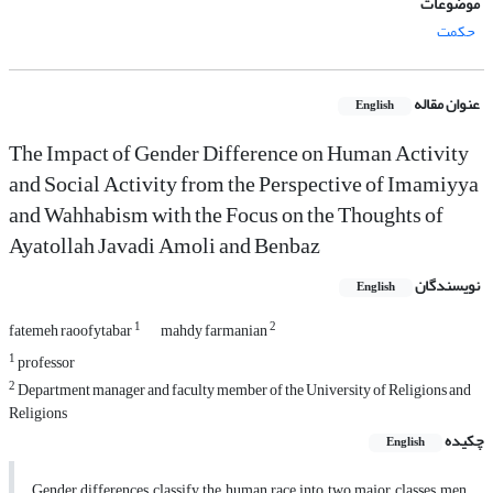
موضوعات
حکمت
عنوان مقاله
English
The Impact of Gender Difference on Human Activity
and Social Activity from the Perspective of Imamiyya
and Wahhabism with the Focus on the Thoughts of
Ayatollah Javadi Amoli and Benbaz
نویسندگان
English
1
2
fatemeh raoofytabar
mahdy farmanian
1
professor
2
Department manager and faculty member of the University of Religions and
Religions
چکیده
English
Gender differences classify the human race into two major classes, men