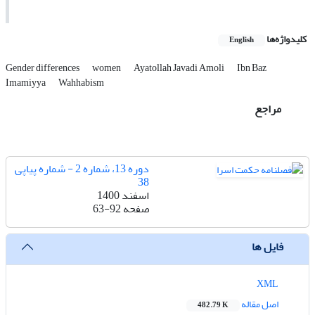
کلیدواژه‌ها
English
Gender differences
women
Ayatollah Javadi Amoli
Ibn Baz
Imamiyya
Wahhabism
مراجع
دوره 13، شماره 2 - شماره پیاپی
38
اسفند 1400
صفحه
63-92
فایل ها
XML
اصل مقاله
482.79 K