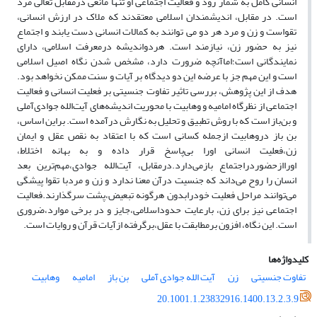
انسانی کامل به شمار رود و فعالیت اجتماعی او تنها مانعی درمقابل تعالی مرد
است. در مقابل، اندیشمندان اسلامی معتقدند که ملاک در ارزش انسانی،
تقواست و زن و مرد هر دو می توانند به کمالات انسانی دست یابند و اجتماع
نیز به حضور زن، نیازمند است. هردواندیشه درمعرفت اسلامی، دارای
نمایندگانی است؛اماآنچه ضرورت دارد، مشخص شدن نگاه اصیل اسلامی
است و این مهم جز با عرضه این دو دیدگاه بر آیات و سنت ممکن نخواهد بود.
هدف از این پژوهش، بررسی تاثیر تفاوت جنسیتی بر فعلیت انسانی و فعالیت‌
اجتماعی از نظرگاه امامیه و وهابیت با محوریت اندیشه‌های آیت‌الله جوادی‌آملی
و بن‌باز است که با روش تطبیق و تحلیل به نگارش درآمده است. براین اساس،
بن باز دروهابیت ازجمله کسانی است که با اعتقاد به نقص عقل و ایمان
زن،فعلیت انسانی اورا بی‌پاسخ قرار داده و به بهانه اختلاط،
اوراازحضوردراجتماع بازمی‌دارد.درمقابل، آیت‌الله جوادی،مهم‌ترین بعد
انسان را روح می‌داند که جنسیت درآن معنا ندارد و زن و مردبا تقوا پیشگی
می‌توانند مراحل فعلیت خودرابدون هرگونه تبعیض،پشت سرگذارند.فعالیت
اجتماعی نیز برای زن، بارعایت حدوداسلامی،جایز و در برخی موارد،ضروری
است. این نگاه، افزون برمطابقت با عقل،برگرفته ازآیات قرآن و روایات است.
کلیدواژه‌ها
تفاوت جنسیتی
زن
آیت الله جوادی آملی
بن باز
امامیه
وهابیت
20.1001.1.23832916.1400.13.2.3.9