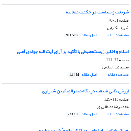
شریعت و سیاست در حکمت متعالیه
صفحه
51-76
شریف لک‌زایی
مشاهده مقاله
اصل مقاله
901.57 K
اسلام و اخلاق زیست‌محیطی با تأکید بر آرای آیت الله جوادی آملی
صفحه
77-111
محمد تقی اسلامی
مشاهده مقاله
اصل مقاله
1.14 M
ارزش ذاتی طبیعت در نگاه صدرالمتألهین شیرازی
صفحه
113-129
محمدرضا مصطفی‌پور
مشاهده مقاله
اصل مقاله
733.1 K
هستی‌شناسی اجتماعی در تفکر علامهٴ شهید مطهری