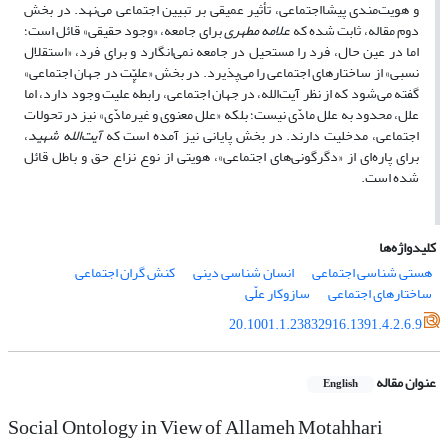
و هویت‌مندی پیشااجتماعی، تأثیر عمیقی بر تبیین اجتماعی می‌نهد. در بخش
دوم مقاله، ثابت شده که
علامه مطهری
برای جامعه، «وجود حقیقی» قائل است؛
اما در عین حال، فرد را مستحیل در جامعه نمی‌انگارد و برای فرد، «استقلال
نسبی» از ساختارهای اجتماعی را می‌پذیرد. در بخش «علیّت در جهان اجتماعی»
گفته می‌شود که از نظر آیت‌الله، در جهان اجتماعی، رابطهٔ علیت وجود دارد، اما
علل، محدود به علل مادّی نیست؛ بلکه «علل معنوی و غیرمادّی» نیز در تحولات
اجتماعی، مدخلیت دارند. در بخش پایانی نیز آمده است که
آیت‌الله شهید
،
برای پاره‌ای از «دگرگونی‌های اجتماعی»، هویتی از نوع نزاع حق و باطل قائل
شده است.
کلیدواژه‌ها
هستی­ شناسی اجتماعی
انسان­ شناسی دینی
کنش گران اجتماعی
ساختارهای اجتماعی
سازوکار علّی
20.1001.1.23832916.1391.4.2.6.9
عنوان مقاله
English
Social Ontology in View of Allameh Motahhari