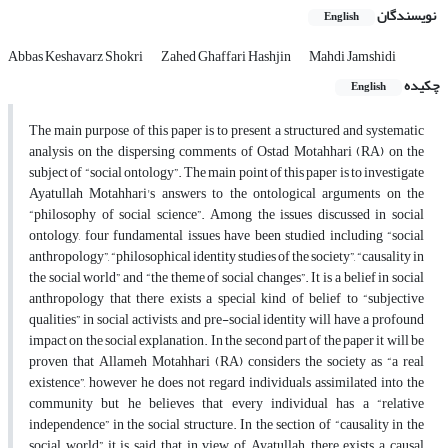
نویسندگان
English
Abbas Keshavarz Shokri
Zahed Ghaffari Hashjin
Mahdi Jamshidi
چکیده
English
The main purpose of this paper is to present a structured and systematic
analysis on the dispersing comments of Ostad Motahhari (RA) on the
subject of “social ontology”. The main point of this paper is to investigate
Ayatullah Motahhari's answers to the ontological arguments on the
“philosophy of social science”. Among the issues discussed in social
ontology, four fundamental issues have been studied including “social
anthropology”, “philosophical identity studies of the society”, “causality in
the social world” and “the theme of social changes”. It is a belief in social
anthropology that there exists a special kind of belief to “subjective
qualities” in social activists, and pre-social identity will have a profound
impact on the social explanation. In the second part of the paper it will be
proven that Allameh Motahhari (RA) considers the society as “a real
existence”, however he does not regard individuals assimilated into the
community but he believes that every individual has a “relative
independence” in the social structure. In the section of “causality in the
social world” it is said that in view of Ayatullah, there exists a causal