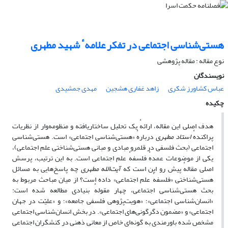
هستی‌شناسی اجتماعی در تفکر علامهٴ شهید مطهری
نوع مقاله : مقاله پژوهشی
نویسندگان
عباس کشاورز شکری
زاهد غفاری هشجین
مهدی جمشیدی
چکیده
هدف اصلی این مقاله، ارائهٔ یک تحلیل ساختاریافته و منظومه‌وار از نظریات
پراکندهٔ
استاد مطهری
دربارهٔ «هستی‌شناسی اجتماعی» است. هستی‌شناسی
اجتماعی (بحث فلسفی در قلمرو مبادی و مبانی هستی‌شناختی علم اجتماعی)،
یکی از موضوعات عمدهٔ فلسفهٔ علم اجتماعی است. به این ترتیب، پرسش
اصلی مقالهٔ پیش رو این است که
آیت‌الله مطهری
چه پاسخ‌هایی به مسائل
هستی‌شناختی «فلسفهٔ علم اجتماعی» داده است؟ از میان مباحث مربوط به
بحث هستی‌شناسی اجتماعی، چهار مقولهٔ بنیادی مطالعه شده است:
«انسان‌شناسی اجتماعی»؛ «هویت‌پژوهی فلسفی جامعه»؛ و «علیّت در جهان
اجتماعی» و «مضمون دگرگونی‌های اجتماعی». در بخش انسان‌شناسی اجتماعی
مشخص شده باورمندی به گونه‌ای خاص از معانی ذهنی در کنشگران اجتماعی