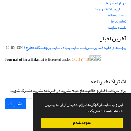
درباره نشریه
اعضای هیات تحریریه
ارسال مقاله
تماس با ما
نقشه سایت
آخرین اخبار
پیوندهای مفید (سایر نشریات، سایت بنیاد، سایت پژوهشگاه معارج)
1394-05-19
Journal of Isra Hikmat
is licensed under
CC BY 4.0
اشتراک خبرنامه
برای دریافت اخبار و اطلاعیه های مهم نشریه در خبرنامه نشریه مشترک شوید.
اشتراک
این وب سایت از کوکی ها برای اطمینان از ارائه بهترین
خدمات استفاده می کند.
متوجه شدم
سامانه مدیریت نشریات علمی.
طراحی و پیاده سازی از
سیناوب