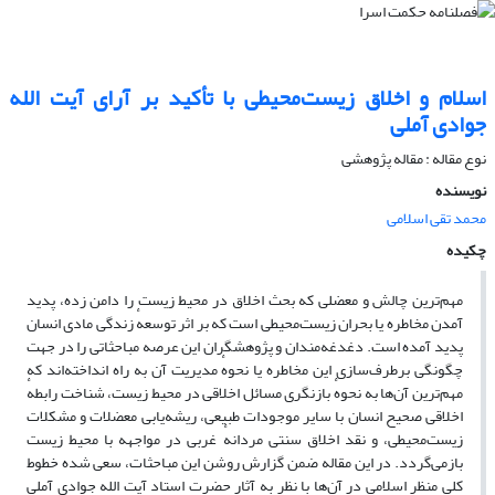
اسلام و اخلاق زیست‌محیطی با تأکید بر آرای آیت الله
جوادی آملی
نوع مقاله : مقاله پژوهشی
نویسنده
محمد تقی اسلامی
چکیده
مهم‌ترین چالش و معضلی که بحث اخلاق در محیط زیست را دامن زده، پدید
آمدن مخاطره یا بحران زیست‌محیطی است که بر اثر توسعهٔ زندگی مادی انسان
پدید آمده است. دغدغه‌مندان و پژوهشگران این عرصه مباحثاتی را در جهت
چگونگی برطرف‌سازی این مخاطره یا نحوهٔ مدیریت آن به راه انداخته‌اند که
مهم‌ترین آن‌ها به نحوهٔ بازنگری مسائل اخلاقی در محیط زیست، شناخت رابطهٔ
اخلاقی صحیح انسان با سایر موجودات طبیعی، ریشه‌یابی معضلات و مشکلات
زیست‌محیطی، و نقد اخلاق سنتی مردانهٔ غربی در مواجهه با محیط زیست
بازمی‌گردد. در این مقاله ضمن گزارش روشن این مباحثات، سعی شده خطوط
کلی منظر اسلامی در آن‌ها با نظر به آثار حضرت استاد آیت الله جوادی آملی