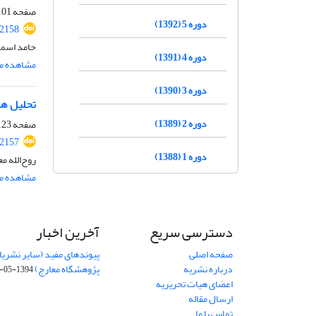
صفحه
01-122
دوره 5 (1392)
.2158
حامد اسما
دوره 4 (1391)
مشاهده مق
دوره 3 (1390)
تحلیل هست
دوره 2 (1389)
صفحه
23-146
.2157
دوره 1 (1388)
روح‌الله م
مشاهده مق
دسترسی سریع
آخرین اخبار
صفحه اصلی
پیوندهای مفید (سایر نشریا
درباره نشریه
پژوهشگاه معارج)
1394-05-19
اعضای هیات تحریریه
ارسال مقاله
تماس با ما