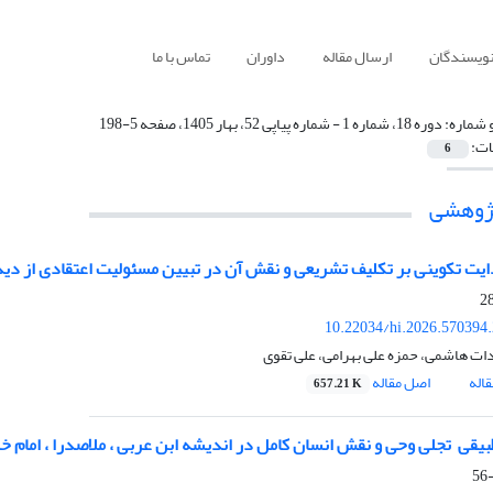
نویسندگان
ارسال مقاله
داوران
تماس با ما
 شماره:
دوره 18، شماره 1 - شماره پیاپی 52، بهار 1405، صفحه 5-198
ات:
6
پژوهشی
ایت تکوینی بر تکلیف تشریعی و نقش آن در تبیین مسئولیت اعتقادی از دیدگ
10.22034/hi.2026.570394
دات هاشمی، حمزه علی بهرامی، علی تقوی
اله
اصل مقاله
657.21 K
یقی ‏ تجلی وحی و نقش انسان کامل در اندیشه ابن عربی ، ملاصدرا ، امام خم