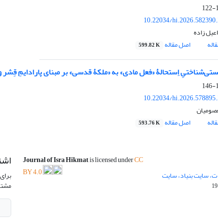
1
10.22034/hi.2026.582390
عیل زاده
اله
اصل مقاله
599.82 K
ی‌شناختیِ اِستحالۀ «فعل مادی» به «ملکۀ قدسی» بر مبنای پارادایمِ قِشر و ل
1
10.22034/hi.2026.578895
عصومیان
اله
اصل مقاله
593.76 K
اشت
Journal of Isra Hikmat
is licensed under
CC
BY 4.0
ت، سایت بنیاد، سایت
برای 
مشتر