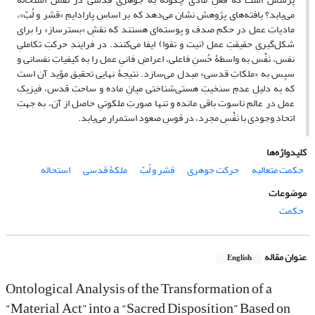
می‌یابد؟ یافته‌های پژوهش نشان می‌دهد که بر اساسِ پارادایمِ «قشر و لُبّ»،
مادیاتِ عمل در حکمِ صدف و پوسته‌ای هستند که نقشِ «بسترساز» را برای
شکل‌گیریِ حقیقتِ عمل (نیت و تقوا) ایفا می‌کنند. در فرایندِ حرکتِ تکاملیِ
نفس، نَفْس به واسطۀ حُسنِ فاعلی، اعراضِ فانیِ عمل را به کیفیاتِ نفسانی و
سپس به «ملکاتِ قدسی» مبدل می‌سازد. نتیجۀ نهایی تحقیق مؤید آن است
که به دلیلِ عدمِ سنخیتِ هستی‌شناختی میانِ ماده و ساحتِ قدس، فیزیکِ
عمل در عالمِ ناسوت باقی مانده و تنها صورتِ ملکوتیِ حاصل از آن، به جهتِ
اتحادِ وجودی با نَفْسِ مجرد، در قوسِ صعود استمرار می‌یابد.
کلیدواژه‌ها
حکمت متعالیه
حرکت جوهری
قِشر و لُبّ
ملکۀ قدسی
استحاله
موضوعات
حکمت
عنوان مقاله
English
Ontological Analysis of the Transformation of a
“Material Act” into a “Sacred Disposition” Based on