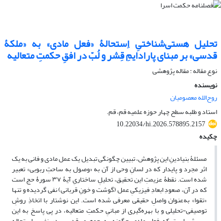
تحلیل هستی‌شناختیِ اِستحالۀ «فعل مادی» به «ملکۀ
قدسی» بر مبنای پارادایمِ قِشر و لُبّ در افقِ حکمتِ متعالیه
نوع مقاله : مقاله پژوهشی
نویسنده
روح‌الله معصومیان
استاد و طلبه سطح چهار حوزه علمیه قم، قم.
10.22034/hi.2026.578895.2157
چکیده
مسئلۀ بنیادینِ این پژوهش، تبیین چگونگی تبدیل یک عمل مادی و فانی به یک
اثر مجرد و پایدار که در لسانِ وحی از آن به «وصول به ساحتِ ربوبی» تعبیر
شده است. نقطۀ عزیمتِ این تحقیق، تحلیلِ ساختاریِ آیۀ ۳۷ سورۀ حج ‌است
که در آن، صعودِ ابعادِ فیزیکیِ عمل (گوشت و خونِ قربانی) نفی گردیده و تنها
«تقوا» به‌عنوان واصلِ حقیقی معرفی شده است. این نوشتار با اتخاذِ روشِ
توصیفی-تحلیلی و با بهره‌گیری از مبانیِ حکمتِ متعالیه، در پی پاسخ به این
پرسش است که فعلِ مادی چگونه به جوهری قدسی در نفس استحاله