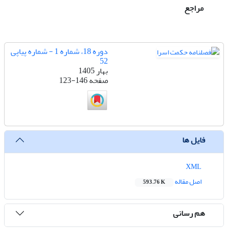
مراجع
دوره 18، شماره 1 - شماره پیاپی
52
بهار 1405
صفحه
123-146
فایل ها
XML
اصل مقاله
593.76 K
هم رسانی