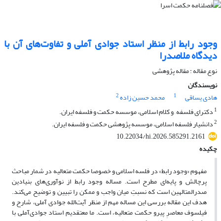
وجود رابط از منظر استاد جوادی آملی و تفاوت‌های آن با
دیدگاه ملاصدرا
نوع مقاله : مقاله پژوهشی
نویسندگان
2
1
هادی یساقی
محمد حسین زاده
1
دکترای فلسفه , و کلام اسلامی، موسسه حکمت و فلسفه ایران.
2
دانشیار فلسفه اسلامی، موسسه پژوهشی حکمت و فلسفه ایران.
10.22034/hi.2026.585291.2161
چکیده
مفهوم «وجود رابط» در فلسه اسلامی و خصوصا حکمت متعالیه در شمار مباحث
پرچالش و پایه‌ای مطرح است. مساله وجود رابط از نوآوری‌های بنیادین
صدرالمتالهین است که
نسبتِ میان واجب و ممکن را تبیین و توضیح می‌کند.
هدف این مقاله بررسی این مساله مهم از منظر آیت‌الله جوادی آملی، شارح و
فیلسوف معاصرِ پیرو حکمت متعالیه، است. ما معتقدیم استاد جوادی‌آملی با