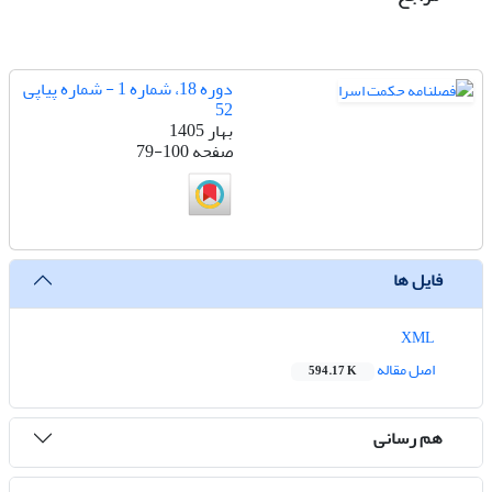
دوره 18، شماره 1 - شماره پیاپی
52
بهار 1405
صفحه
79-100
فایل ها
XML
اصل مقاله
594.17 K
هم رسانی