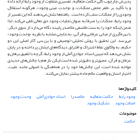
پذیرش چارچوب کلی حکمت متعالیه، تفسیری متفاوت از وجود رابط ارائه داده
و با تأکید بر «فقر محضِ ممکنات» و «وحدت عینی وجود»، هرگونه استقلال
وجودی را از ممکنات سلب کرده است . یافته‌ها نشان می‌دهند که این تفسیر از
وجود رابط، ممکنات را صرفاً به عنوان تجلیات وجود حق تعالی تلقی می‌کند، لذا
ضمن اینکه خود را به سنت فلسفی ملاصدر پایبند نگاه می‌دارد
از سوی دیگر،
با بهره‌گیری از مبانی عرفانی و قرآنی، به نتایجی مشابه با نظریه «وحدت وجود»
می‌رسد. این تحقیق با روش تحلیلی-توصیفی و با بررسی آثار اصلی این دو
حکیم، به واکاوی نقاط اشتراک و افتراق دیدگاه‌های ایشان پرداخته و در پایان
نشان می‌دهد که تبیین استاد جوادی‌آملی از وجود رابط، گرچه با تلفیق برهان و
عرفان و قرآن، عمیق‌تر
و دقیق‌تر شده است لیکن باز هم با چالش‌های جدیدی
مواجه شده است، این چالش‌ها خود را در هماهنگی با اصولی مانند علیت،
اختیار انسان و واقعیت عالم ماده بیشتر نمایان می‌کنند.
کلیدواژه‌ها
وجود رابط
حکمت متعالیه
ملاصدرا
استاد جوادی‌آملی
وحدت وجود
اصالت وجود
تشکیک وجود
موضوعات
حکمت