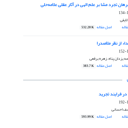
رهان تجرد مشا بر علم الهی در آثار عقلی علامه‌حلی
1
ایقی
اله
اصل مقاله
532.28 K
اء از نظر ملاصدرا
1
 یزدان پناه، زهره برقعی
اله
اصل مقاله
383.7 K
 در فرایند تجرید
1
صف احسانی
اله
اصل مقاله
593.99 K