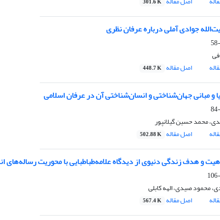
اله
اصل مقاله
301.6 K
ت‌الله‌ جوادی آملی درباره عرفان نظری
فی
اله
اصل مقاله
448.7 K
یا و مبانی جهان‌شناختی و انسان‌شناختی آن در عرفان اسلامی
ی، محمد حسین گیلانپور
اله
اصل مقاله
502.88 K
هیت و هدف زندگی دنیوی از دیدگاه علامه‌طباطبایی با محوریت رساله‌های انس
، محمود صیدی، الهه کابلی
اله
اصل مقاله
567.4 K