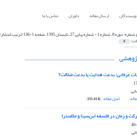
نویسندگان
ارسال مقاله
داوران
تماس با ما
 شماره:
دوره 8، شماره 1 - شماره پیاپی 27، تابستان 1395، صفحه 1-136 (ترتیب انتشار از این شماره به دوفصلنامه تغییر یافت)
ات:
6
پژوهشی
ت عرفانی: بدعت هدایت یا بدعت ضلالت؟
نی
اله
اصل مقاله
335.41 K
ت و زمان در فلسفه ابن‌سینا و ملاصدرا
نی