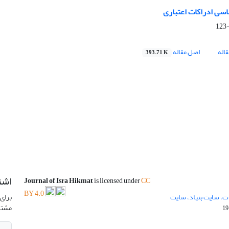
ی ادراکات اعتباری
اله
اصل مقاله
393.71 K
اشت
Journal of Isra Hikmat
is licensed under
CC
BY 4.0
ت، سایت بنیاد، سایت
برای 
مشتر