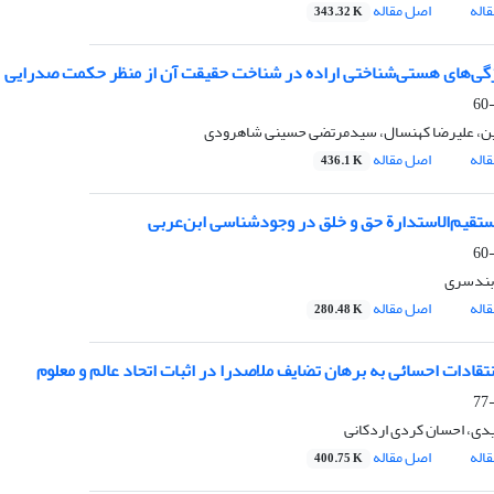
اله
اصل مقاله
343.32 K
ی‌های هستی‌شناختی اراده در شناخت حقیقت آن از منظر حکمت صدرایی
ین، علیرضا کهنسال، سیدمرتضی حسینی شاهرودی
اله
اصل مقاله
436.1 K
قیم‌الاستدارة حق و خلق در وجودشناسی ابن‌عربی
ربندسری
اله
اصل مقاله
280.48 K
تقادات احسائی به برهان تضایف ملاصدرا در اثبات اتحاد عالم و معلوم
ی، احسان کردی اردکانی
اله
اصل مقاله
400.75 K