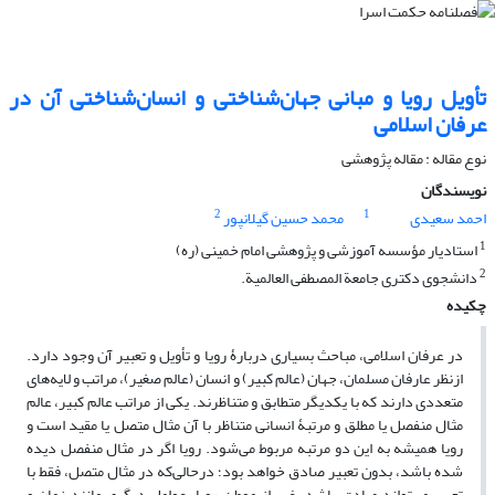
تأویل رویا و مبانی جهان‌شناختی و انسان‌شناختی آن در
عرفان اسلامی
نوع مقاله : مقاله پژوهشی
نویسندگان
2
1
احمد سعیدی
محمد حسین گیلانپور
1
استادیار مؤسسه آموزشی و پژوهشی امام خمینی (ره)
2
دانشجوی دکتری جامعة المصطفی العالمیة.
چکیده
در عرفان اسلامی، مباحث بسیاری دربارۀ رویا و تأویل و تعبیر آن وجود دارد.
ازنظر عارفان مسلمان، جهان (عالم کبیر) و انسان (عالم صغیر)، مراتب و لایه‌های
متعددی دارند که با یکدیگر متطابق و متناظرند. یکی از مراتب عالم کبیر، عالم
مثال منفصل یا مطلق و مرتبۀ انسانی متناظر با آن مثال متصل یا مقید است و
رویا همیشه به این دو مرتبه مربوط می‌شود. رویا اگر در مثال منفصل دیده
شده باشد، بدون تعبیر صادق خواهد بود؛ درحالی‌که در مثال متصل، فقط با
تعبیر می‌تواند صادق باشد. غیر از موطن رویا، عوامل دیگری مانند زمان و