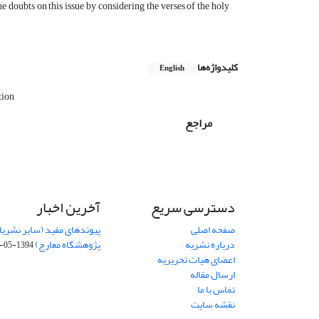
e doubts on this issue by considering the verses of the holy
کلیدواژه‌ها
English
tion
مراجع
دسترسی سریع
آخرین اخبار
صفحه اصلی
پیوندهای مفید (سایر نشریا
درباره نشریه
پژوهشگاه معارج)
1394-05-19
اعضای هیات تحریریه
ارسال مقاله
تماس با ما
نقشه سایت