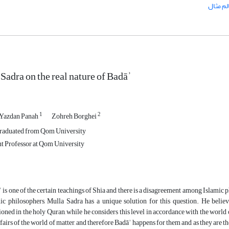
لم مثال
Sadra on the real nature of Badāʾ
1
2
 Yazdan Panah
Zohreh Borghei
aduated from Qom University
nt Professor at Qom University
 is one of the certain teachings of Shia and there is a disagreement among Islamic
ic philosophers, Mulla Sadra has a unique solution for this question. He believ
oned in the holy Quran, while he considers this level in accordance with the worl
ffairs of the world of matter, and therefore Badāʾ happens for them and as they are th