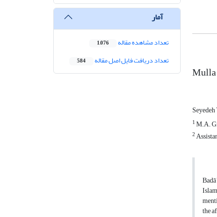
آمار
تعداد مشاهده مقاله
1,076
تعداد دریافت فایل اصل مقاله
584
Mulla 
Seyedeh
1
M.A. Gr
2
Assista
Badāʾ
Islam
menti
the a