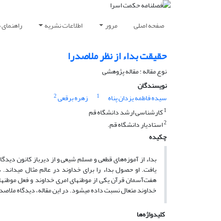
صفحه اصلی
مرور
اطلاعات نشریه
راهنمای 
حقیقت بداء از نظر ملاصدرا
نوع مقاله : مقاله پژوهشی
نویسندگان
2
1
سیده فاطمه یزدان پناه
زهره برقعی
1
کارشناسی ارشد دانشگاه قم
2
استادیار دانشگاه قم.
چکیده
بداء از آموزه‌های قطعی و مسلم شیعی و از دیرباز کانون دیدگ
یافت. او ح
هفت
خداوند متعال نسبت داده می‎شود. در این مقاله، دیدگاه ملاصدرا را دربارۀ بداء در پرتو آیات و روایات تبیین و تحلیل می‌کنیم.
کلیدواژه‌ها