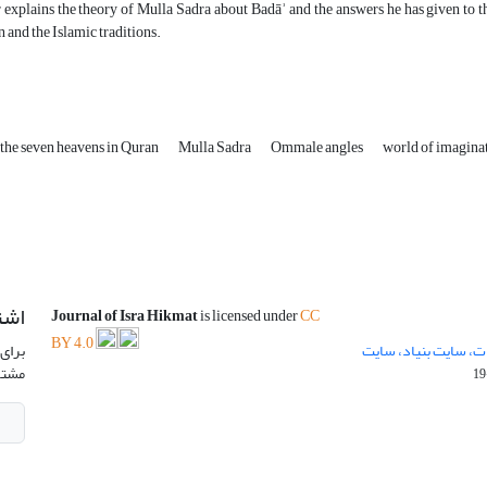
 explains the theory of Mulla Sadra about Badāʾ and the answers he has given to th
 and the Islamic traditions.
the seven heavens in Quran
Mulla Sadra
Ommale angles
world of imagina
اشت
Journal of Isra Hikmat
is licensed under
CC
BY 4.0
ت، سایت بنیاد، سایت
برای 
مشتر