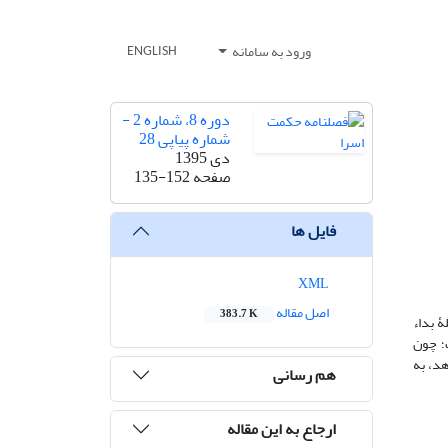
ورود به سامانه
ENGLISH
دوره 8، شماره 2 -
شماره پیاپی 28
دی 1395
صفحه
135-152
فایل ها
XML
اصل مقاله
383.7 K
ۀ بداء
 است؛ چون
می‌دهد، به
هم رسانی
ارجاع به این مقاله