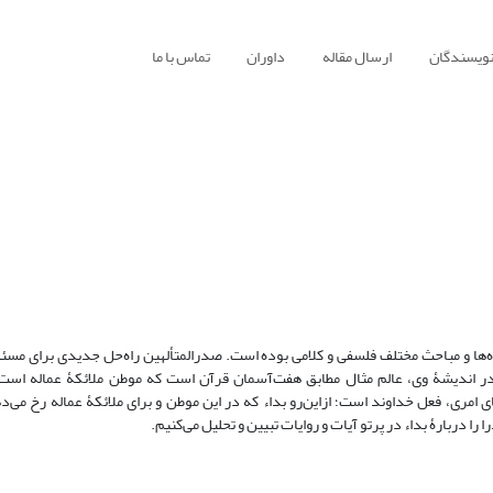
نویسندگان
ارسال مقاله
داوران
تماس با ما
اه‌ها و مباحث مختلف فلسفی و کلامی بوده است. صدرالمتألهین راه‌حل جدیدی برای مسئل
صول بداء را برای خداوند در عالم مثال می‎داند. در اندیشۀ وی، عالم مثال مطابق هفت‌آسمان قرآن است که موطن ملائکۀ عماله
‌آسمان قرآن یکی از موطن‎های امری خداوند و فعل موطن‎های امری، فعل خداوند است؛ ازاین‌رو بداء که در این موطن و برای ملائکۀ عماله رخ 