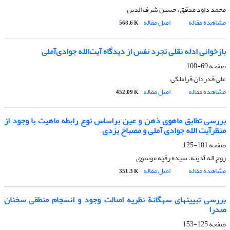
محمد داود مدقق، حسین شرف الدین
مشاهده مقاله
اصل مقاله
568.6 K
بازخوانی ادله نقلی تجرد نفس از دیدگاه آیت‌الله جوادی‌آملی
صفحه
69-100
علی قدردان قراملکی
مشاهده مقاله
اصل مقاله
452.09 K
بررسی تطابق ماهوی ذهن و عین براساس نوع رابطه ماهیت با وجود از
منظرآیت الله جوادی آملی و مصباح یزدی
صفحه
101-125
روح اله آدینه، سیده رقیه موسوی
مشاهده مقاله
اصل مقاله
351.3 K
بررسی تبیین‎های سه‎گانة نظریه اصالت وجود و انسجام منطقی سخنان
صدرا
صفحه
125-153