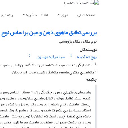
صفحه اصلی
مرور
اطلاعات نشریه
راهنمای 
بررسی تطابق ماهوی ذهن و عین براساس نوع را
نوع مقاله : مقاله پژوهشی
نویسندگان
2
1
روح اله آدینه
سیده رقیه موسوی
1
استادیار گروه فلسفه و حکمت اسلامی دانشگاه بین المللی امام خم
2
دانشجوی دکتری فلسفه دانشگاه شهید مدنی آذربایجان
چکیده
یافته های تحقیق چنین است که ایشان با توجه به نقش ماهیت 
وجود درحکمت صدرایی، معتقدند ماهیت صرفا ظهور ذهنی داشت