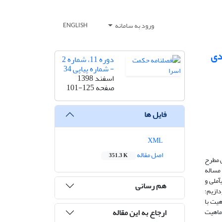
ورود به سامانه
ENGLISH
دی
دوره 11، شماره 2
- شماره پیاپی 34
اسفند 1398
صفحه
101-125
فایل ها
XML
اصل مقاله
351.3 K
نمایی ذهن به دو شکل کلی مطرح
ابیر از ماهیت در آثار صدرا، شارحان حکمت‎صدرایی به مساله
چیستی ماهیت و نوع رابطه آن با وجود توجه ویژه داشته و هر کدام تحلیل و تدقیق خاصی ارائه کرده‎اند. در این مقاله به تقریر و تبیینات آیت‎الله جوادی‎آملی و
هم رسانی
 بپردازیم؛
یت با
ارجاع به این مقاله
ماهیت