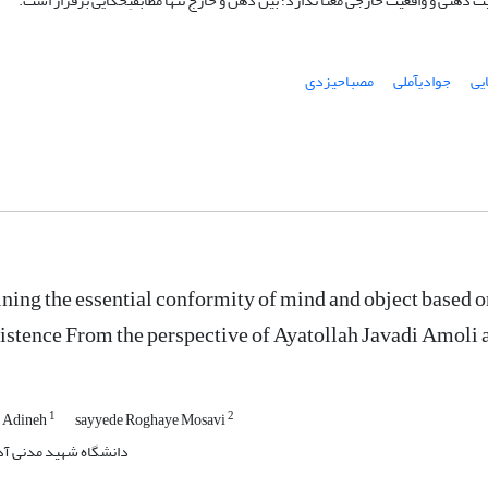
اقعیت خارجی معنا ندارد؛ بین ذهن و خارج تنها مطابقتِ‎حکایی برقرار است.
جوادی‎آملی
مصباح‎یزدی
ing the essential conformity of mind and object based on
istence From the perspective of Ayatollah Javadi Amoli
1
2
h Adineh
sayyede Roghaye Mosavi
دانشگاه شهید مدنی آذ