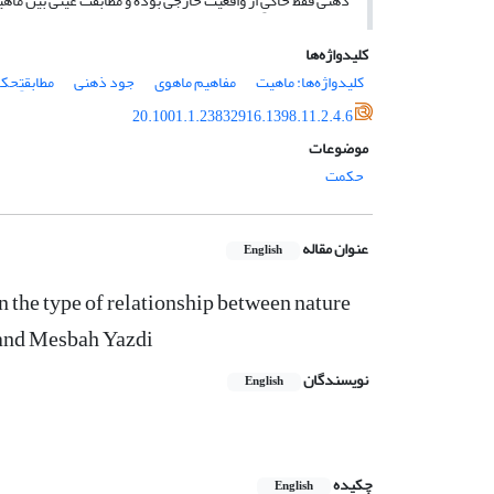
ذهنی فقط حاکیِ از واقعیت خارجی بوده و مطابقت عینی بین ماهیت ذهنی و و
کلیدواژه‌ها
کلیدواژه‌ها: ماهیت
مفاهیم ماهوی
جود ذهنی
مطابقتِ‎حکایی
20.1001.1.23832916.1398.11.2.4.6
موضوعات
حکمت
عنوان مقاله
English
 the type of relationship between nature
 and Mesbah Yazdi
نویسندگان
English
چکیده
English