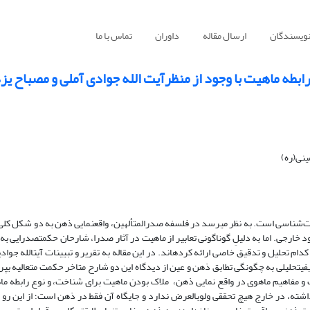
نویسندگان
ارسال مقاله
داوران
تماس با ما
بطه ماهیت با وجود از منظرآیت الله جوادی آملی و مصباح یز
ینی(ره)
واقع‎نمایی یافته‎های ذهن و چگونگی آن، از مسائل اساسی معرفت‌شناسی است. به نظر می‎رسد در فلسفه صدرالمتألهین، واقع‎
شده است؛ تطابق عوالم و تطابق ماهوی میان وجود ‎ذهنی و وجود‎ خارجی. اما به دلیلِ گوناگونی تع
استاد مصباح‎یزدی متمرکز شده و سعی کرده‎ایم با روش توصیفی‎تحلیلی به چگونگی تطابق ذهن و عین از دیدگاه این دو شارح متاخر حکمت متعالیه
و مفاهیم ماهوی در واقع نمایی ذهن، ملاک بودن ماهیت برای شناخت، و نوع رابطه ماه
ه، در خارج هیچ تحققی ولوبالعرض ندارد و جایگاه آن فقط در ذهن است؛ از این رو 