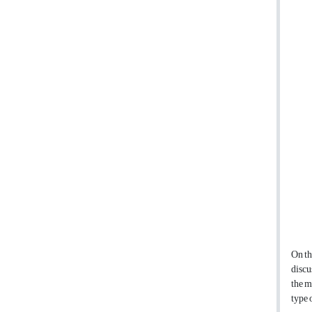
On th
discu
the m
type 