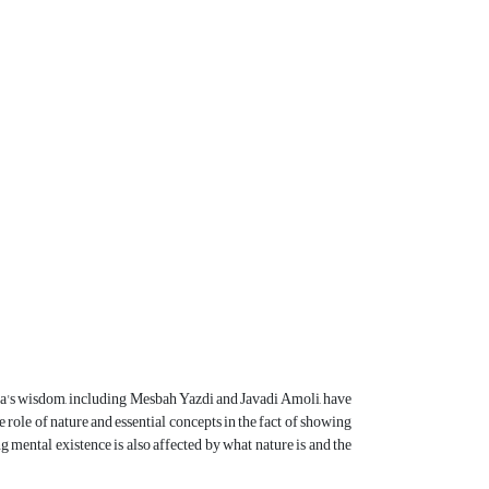
dra's wisdom, including Mesbah Yazdi and Javadi Amoli, have
e role of nature and essential concepts in the fact of showing
ng mental existence is also affected by what nature is and the