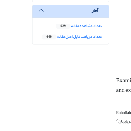
آمار
تعداد مشاهده مقاله
929
تعداد دریافت فایل اصل مقاله
640
Examin
and ex
Roholla
2
ربایجان