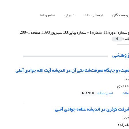
نویسندگان
ارسال مقاله
داوران
تماس با ما
 شماره:
دوره 11، شماره 1 - شماره پیاپی 33، شهریور 1398، صفحه 1-200
ات:
6
پژوهشی
عیت» و جایگاه معرفت‌شناختی آن در اندیشه آیت الله جوادی آملی
محمدی
اله
اصل مقاله
633.98 K
شرفت کوثری در اندیشه علامه جوادی آملی
 زاده