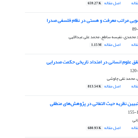
اله
اصل مقاله
659.27 K
ویی مراتب معرفت و هستی در نظام فلسفی صدرا
 محمدی، نفیسه ساطع، محمد علی عبداللهی
اله
اصل مقاله
1.15 M
قق علوم انسانی در امتداد تاریخی حکمت صدرایی
ی، محمد تقی چاوشی
اله
اصل مقاله
813.54 K
تبیین نظریه حیث التفاتی در پژوهش‌های منطقی
1
نی
اله
اصل مقاله
680.93 K