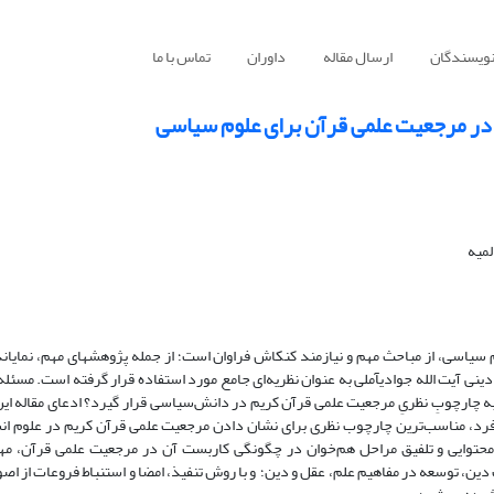
نویسندگان
ارسال مقاله
داوران
تماس با ما
 در مرجعیت علمى قرآن برای علوم سیاسی
میه
 سیاسی، از مباحث مهم و نیازمند کنکاش فراوان است؛ از جمله پژوهش­های مهم، نمایان
ینی آیت الله جوادی­آملی به عنوان نظریه‌ای جامع مورد استفاده قرار گرفته است. مسئله 
ثابه چارچوبِ نظریِ مرجعیت علمی قرآن کریم در دانش‌سیاسی قرار گیرد؟ ادعای مقاله ا
 به فرد، مناسب‌ترین چارچوب نظری برای نشان دادن مرجعیت علمی قرآن کریم در علوم ان
محتوایی و تلفیق مراحل هم‌خوان در چگونگی کاربست آن در مرجعیت علمی قرآن، مهم
، توسعه در مفاهیم علم، عقل و دین؛ و با روش تنفیذ، امضا و استنباط فروعات از اص