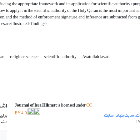
ducing the appropriate framework and its application for scientific authority (pur
ow to apply it in the scientific authority of the Holy Quran, is the most important a
ion, and the method of enforcement, signature, and inference are subtracted from ge
ces are illustrated (findings).
ran
religious science
scientific authority
Ayatollah Javadi
اشت
Journal of Isra Hikmat
is licensed under
CC
BY 4.0
ت، سایت بنیاد، سایت
برای 
مشتر