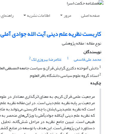
صفحه اصلی
مرور
اطلاعات نشریه
راهنمای 
کاربست نظریه علم دینى آیت الله جوادى آملی
نوع مقاله : مقاله پژوهشی
نویسندگان
2
1
محمد علی قاسمی
غلامرضا بهروزی لک
1
دانش آموخته دکتری گرایش قرآن و سیاست جامعه المصطفی العال
2
استاد گروه علوم سیاسی دانشگاه باقر العلوم
چکیده
مرجعیت علمی قرآن کریم، به معنای اثرگذاری معنادار در علوم
مرجعیت بر پایه نظریه علم دینی است. در این مقاله نظریه علم د
است که نظریه علمی­دینی ایشان با چه کاربستی می‌تواند به م
که نظریه علم دینی آیت­الله جوادی­آملی با ویژگی‌های منحصر
طبیعی است. تبیین جامع نظریه در مراحل شش‌‌گانه، تحلیل 
دستاورد این پژوهش است. این هدف با توسعه در منابع کشف دین