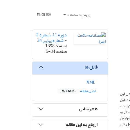
ورود به سامانه
ENGLISH
دوره 11، شماره 2
- شماره پیاپی 34
اسفند 1398
صفحه
5-34
فایل ها
XML
اصل مقاله
927.68 K
دن این
ما این
ین است
هم رسانی
سانی و
‌ترین
ارجاع به این مقاله
ول کلی