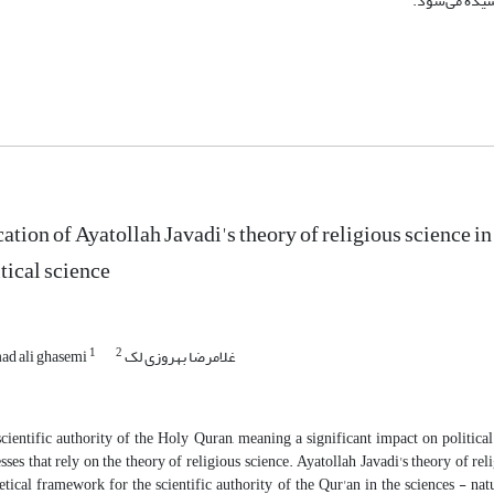
شیده می‌شود.
ation of Ayatollah Javadi's theory of religious science in
itical science
1
2
غلامرضا بهروزی لک
d ali ghasemi
cientific authority of the Holy Quran, meaning a significant impact on political
sses that rely on the theory of religious science. Ayatollah Javadi's theory of re
etical framework for the scientific authority of the Qur'an in the sciences - n