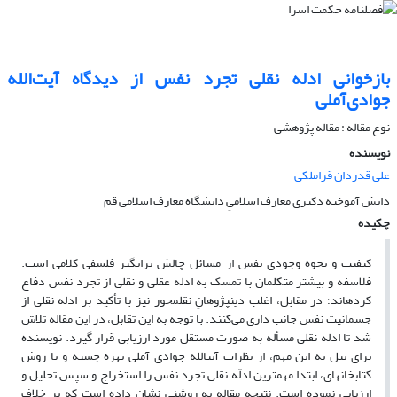
بازخوانی ادله نقلی تجرد نفس از دیدگاه آیت‌الله
جوادی‌آملی
نوع مقاله : مقاله پژوهشی
نویسنده
علی قدردان قراملکی
دانش آموخته دکتری معارف اسلامیِ دانشگاه معارف اسلامی قم
چکیده
کیفیت و نحوه وجودی نفس از مسائل چالش برانگیز فلسفی کلامی است.
فلاسفه و بیشتر متکلمان با تمسک به ادله عقلی و نقلی از تجرد نفس دفاع
کرده‎اند؛ در مقابل، اغلب دین‎پژوهانِ نقل‎محور نیز با تأکید بر ادله نقلی از
جسمانیت نفس جانب داری می‌کنند. با توجه به این تقابل، در این مقاله تلاش
شد تا ادله نقلی مسأله به صورت مستقل مورد ارزیابی قرار گیرد. نویسنده
برای نیل به این مهم، از نظرات آیت‎الله جوادی آملی بهره جسته و با روش
کتابخانه‎ای، ابتدا مهم‎ترین ادلّه نقلی تجرد نفس را استخراج و سپس تحلیل و
ارزیابی نموده است. نتیجه مقاله به روشنی نشان داده است که بر خلاف