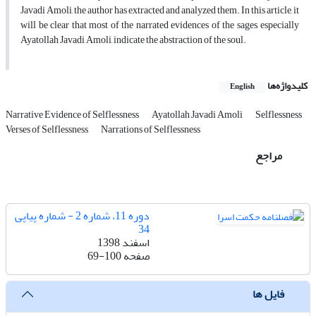
Javadi Amoli, the author has extracted and analyzed them. In this article, it
will be clear that most of the narrated evidences of the sages, especially
Ayatollah Javadi Amoli, indicate the abstraction of the soul.
کلیدواژه‌ها
English
Narrative Evidence of Selflessness
Ayatollah Javadi Amoli
Selflessness
Verses of Selflessness
Narrations of Selflessness
مراجع
دوره 11، شماره 2 - شماره پیاپی
34
اسفند 1398
صفحه
69-100
فایل ها