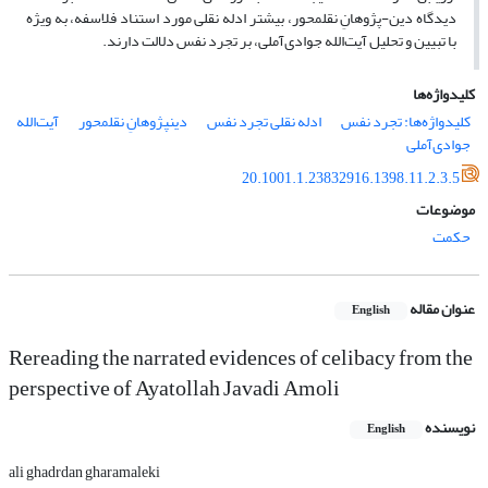
دیدگاه دین-پژوهانِ نقل‎محور، بیشتر ادله نقلی مورد استناد فلاسفه، به ویژه
با تبیین و تحلیل آیت‌الله جوادی‌آملی، بر تجرد نفس دلالت دارند.
کلیدواژه‌ها
کلیدواژه‌ها: تجرد نفس
ادله نقلی تجرد نفس
دین‎پژوهانِ نقل‎محور
آیت‌الله
جوادی‌آملی
20.1001.1.23832916.1398.11.2.3.5
موضوعات
حکمت
عنوان مقاله
English
Rereading the narrated evidences of celibacy from the
perspective of Ayatollah Javadi Amoli
نویسنده
English
ali ghadrdan gharamaleki