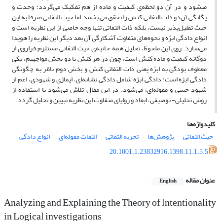
می‎شود و در آن دو لحظه‌ی کیفیت و ماده از هم تفکیک می‌گردد؛ وحدت و
یگانگی آن‌دو ذات التفاتی کنش را تحقق می بخشد.اما حیث التفاتی صرفا به این
حیث تقلیل‌پذیر نیست، بلکه ذات التفاتی تنها وجه خاصی از این نظریه است و
انواع دادگی ابژه و نحوه‌های متفاوت آشکارگی آن بعد دیگر این نظریه را هویدا
می‌سازد. روی این ملحوظ، تحلیل همه جانبه‌ی حیث التفاتی مستلزم فراروی از
دوگانه کیفیت و ماده کنش است، چون در هر کنش با دو بخش مواجهیم، یکی
معطوف بودگی به ابژه یعنی ذات التفاتی کنش و بخش دوم ناظر به چگونگی
دادگی ابژه است؛ دادگی ابژه شامل دادگی نشانه‌ای، ایماژی و شهودی، اعم از
شهود حسی و مقوله‌ای، می‌شود. در این مقال تلاش می‌شود با استفاده از
روش تحلیلی- توصیفی، ابعاد و زوایای متفاوت این نظریه تبیین و تحلیل گردد.
کلیدواژه‌ها
حیث التفاتی
پژوهش‌ها
تجربه التفاتی
التفات مقوله‌ای
انواع دادگی
20.1001.1.23832916.1398.11.1.5.5
عنوان مقاله
English
Analyzing and Explaining the Theory of lntentionality
in Logical investigations