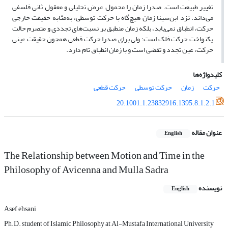
تغییر طبیعت است. صدرا زمان را محمول عرض تحلیلی و معقول ثانی فلسفی
می‌داند. نزد ابن‌سینا زمان هیچ‌گاه با حرکت توسطی، به‌مثابه حقیقت خارجی
حرکت، انطباق نمی‌یابد، بلکه زمان منطبق بر نسبت‌های تجددی و متصرم حالت
یکنواخت حرکت فلک است؛ ولی برای صدرا حرکت قطعی همچون حقیقت عینی
حرکت، عین تجدد و تقضی است و با زمان انطباق تام دارد.
کلیدواژه‌ها
حرکت
زمان
حرکت توسطی
حرکت قطعی
20.1001.1.23832916.1395.8.1.2.1
عنوان مقاله
English
The Relationship between Motion and Time in the
Philosophy of Avicenna and Mulla Sadra
نویسنده
English
Asef ehsani
Ph.D. student of Islamic Philosophy at Al-Mustafa International University