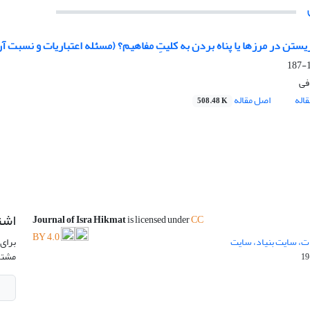
یستن در مرزها یا پناه بردن به کلیتِ مفاهیم؟ (مسئله اعتباریات و نسبت آن
1
فی
اله
اصل مقاله
508.48 K
اشت
Journal of Isra Hikmat
is licensed under
CC
BY 4.0
ت، سایت بنیاد، سایت
برای 
مشتر