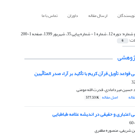
نویسندگان
ارسال مقاله
داوران
تماس با ما
 شماره:
دوره 12، شماره 1 - شماره پیاپی 35، شهریور 1399، صفحه 1-200
ات:
6
پژوهشی
 قواعد تأویل قرآن کریم با تأکید بر آراء صدر المتألّهین
حسین میردامادی، قدرت الله مومنی
اله
اصل مقاله
577.53 K
ی اعتباری و حقیقی در اندیشه علامه طباطبایی
ن شریفی، منصوره مظفری