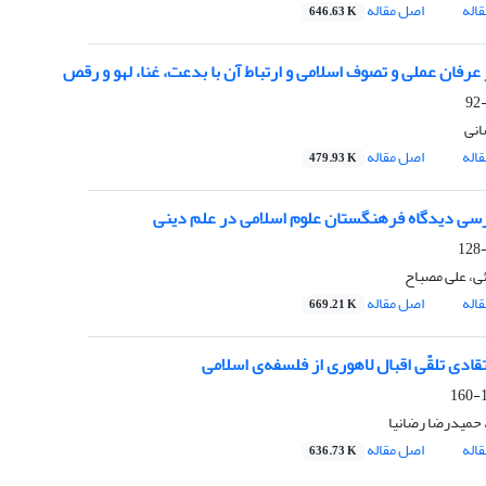
اله
اصل مقاله
646.63 K
عرفان عملی و تصوف اسلامی و ارتباط آن با بدعت، غنا، لهو و رقص
نی
اله
اصل مقاله
479.93 K
رسی دیدگاه فرهنگستان علوم اسلامی در علم دینی
ی، علی مصباح
اله
اصل مقاله
669.21 K
قادی تلقّی اقبال لاهوری از فلسفه‌ی اسلامی
1
 حمیدرضا رضانیا
اله
اصل مقاله
636.73 K