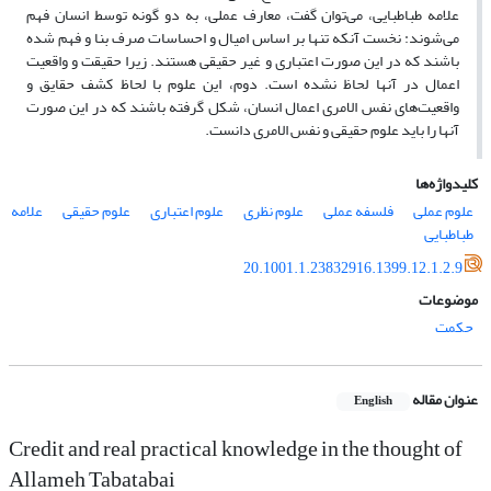
علامه طباطبایی، می‌توان گفت، معارف عملی، به دو گونه توسط انسان فهم
می‌شوند: نخست آنکه تنها بر اساس امیال و احساسات صرف بنا و فهم شده
باشند که در این صورت اعتباری و غیر حقیقی هستند. زیرا حقیقت و واقعیت
اعمال در آنها لحاظ نشده است. دوم، این علوم با لحاظ کشف حقایق و
واقعیت‌های نفس الامری اعمال انسان، شکل گرفته باشند که در این صورت
آنها را باید علوم حقیقی و نفس الامری دانست.
کلیدواژه‌ها
علوم عملی
فلسفه عملی
علوم نظری
علوم اعتباری
علوم حقیقی
علامه
طباطبایی
20.1001.1.23832916.1399.12.1.2.9
موضوعات
حکمت
عنوان مقاله
English
Credit and real practical knowledge in the thought of
Allameh Tabatabai