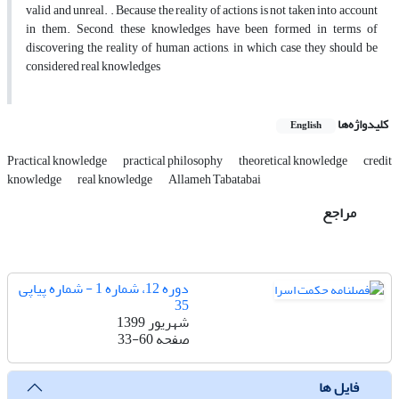
valid and unreal. . Because the reality of actions is not taken into account
in them. Second, these knowledges have been formed in terms of
discovering the reality of human actions, in which case they should be
considered real knowledges
کلیدواژه‌ها
English
Practical knowledge
practical philosophy
theoretical knowledge
credit
knowledge
real knowledge
Allameh Tabatabai
مراجع
دوره 12، شماره 1 - شماره پیاپی
35
شهریور 1399
صفحه
33-60
فایل ها