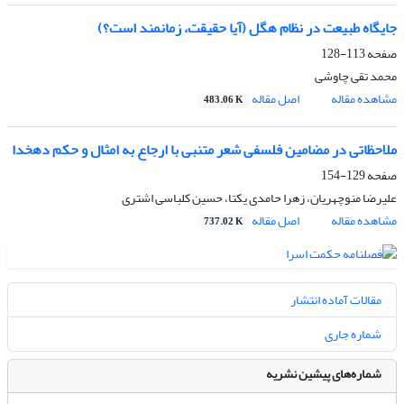
جایگاه طبیعت در نظام هگل (آیا حقیقت، زمانمند است؟)
صفحه
113-128
محمد تقی چاوشی
مشاهده مقاله
اصل مقاله
483.06 K
ملاحظاتی در مضامین فلسفی شعر متنبی با ارجاع به امثال و حکم دهخدا
صفحه
129-154
علیرضا منوچهریان، زهرا حامدی یکتا، حسین کلباسی اشتری
مشاهده مقاله
اصل مقاله
737.02 K
مقالات آماده انتشار
شماره جاری
شماره‌های پیشین نشریه