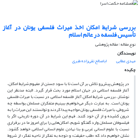
بررسی شرایط امکان اخذ میراث فلسفی یونان در آغاز
تأسیس فلسفه در عالم اسلام
نوع مقاله : مقاله پژوهشی
نویسندگان
مهدی عطایی
اباصالح تقی‌زاده طبری
چکیده
در پژوهش پیش‌رو تلاش بر آن است تا با سود جستن از مفهوم شرایط امکان،
آغاز فلسفه اسلامی در جهان اسلام مورد بحث قرار گیرد. البته مدنظر این
نوشتار، بررسی شرایط امکانِ آغازِ فلسفه اسلامی در نسبت با میراث فلسفی
یونان است. به عبارت دیگر می‌خواهیم ببینیم متفکران مسلمان بواسطه چه
شروطی، با میراث فلسفی یونان مواجهه پیدا کردند و توانستند این میراث را به
درون کشیده و از آنِ خود کنند. فهمِ این شرایط در آن دوره تاریخی، اگر با
فیلسوفان مسلمان وارد گفتگو شویم، امکان‌هایی را برای امروز ما در برقراریِ
نسبت با علوم انسانیِ غربی و بنا نهادن علوم انسانیِ اسلامی خواهد گشود.
نشان خواهیم داد که «طلب حقیقت» و «توجه به تفکر از ناحیه تفکر» از شروط