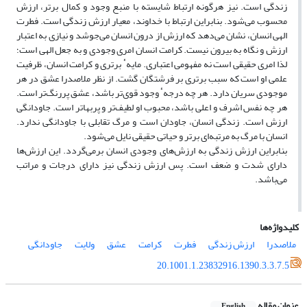
زندگی است. نیز هرگونه ارتباط شایسته با منبع وجود و کمال برتر، ارزش
محسوب می‌شود. بنابراین ارتباط با خداوند، معیار ارزش زندگی است. فطرت
الهی انسان، نشان می‌دهد که ارزش از درون انسان می‌جوشد و نیازی به اعتبار
ارزش و نگاه به بیرون نیست. کرامت انسان امری وجودی و به جعل الهی است؛
لذا امری حقیقی است نه مفهومی اعتباری. مایهٴ برتری و کرامت انسان، ظرفیت
علمی او است که سبب برتری بر فرشتگان گشت. از نظر ملاصدرا عشق در هر
موجودی سریان دارد. هر چه درجهٴ وجود قوی‌تر باشد، عشق پررنگ‌تر است.
هر چه نفس اشرف و اعلی باشد، محبوب او لطیف‌تر و پربهاتر است. جاودانگی
ارزش است. زندگی انسان، جاودان است و مرگ تقابلی با جاودانگی ندارد.
انسان با مرگ به مرتبه‌ای برتر و حیاتی حقیقی نایل می‌شود.
بنابراین ارزش زندگی به ارزش‌های وجودی انسان برمی‌گردد. این ارزش‌ها
دارای شدت و ضعف است. پس ارزش زندگی نیز دارای درجات و مراتب
می‌باشد.
کلیدواژه‌ها
ملاصدرا
ارزش زندگی
فطرت
کرامت
عشق
ولایت
جاودانگی
20.1001.1.23832916.1390.3.3.7.5
عنوان مقاله
English