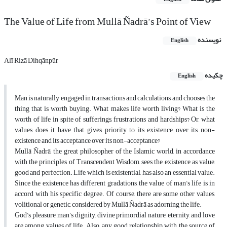
The Value of Life from Mullā Ñadrā’s Point of View
نویسنده
English
Alī Rizā Dihqānpūr
چکیده
English
Man is naturally engaged in transactions and calculations and chooses the
thing that is worth buying. What makes life worth living? What is the
worth of life in spite of sufferings, frustrations and hardships? Or, what
values does it have that gives priority to its existence over its non-
existence and its acceptance over its non-acceptance?
Mullā Ñadrā, the great philosopher of the Islamic world, in accordance
with the principles of Transcendent Wisdom, sees the existence as value,
good and perfection. Life, which is existential, has also an essential value.
Since the existence has different gradations, the value of man’s life is in
accord with his specific degree. Of course, there are some other values,
volitional or genetic, considered by Mullā Ñadrā as adorning the life.
God’s pleasure, man’s dignity, divine primordial nature, eternity, and love
are among values of life. Also, any good relationship with the source of