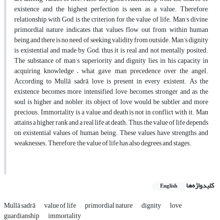
existence and the highest perfection is seen as a value. Therefore,
relationship with God is the criterion for the value of life. Man’s divine,
primordial nature indicates that values flow out from within human
being and there is no need of seeking validity from outside. Man’s dignity
is existential and made by God; thus it is real and not mentally posited.
The substance of man’s superiority and dignity lies in his capacity in
acquiring knowledge – what gave man precedence over the angel.
According to Mullā sadrā, love is present in every existent. As the
existence becomes more intensified, love becomes stronger and as the
soul is higher and nobler, its object of love would be subtler and more
precious. Immortality is a value and death is not in conflict with it. Man
attains a higher rank and a real life at death. Thus, the value of life depends
on existential values of human being. These values have strengths and
weaknesses. Therefore, the value of life has also degrees and stages.
کلیدواژه‌ها
English
Mullā sadrā
value of life
primordial nature
dignity
love
guardianship
immortality