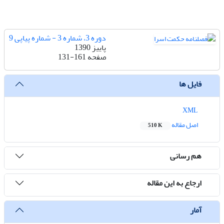
دوره 3، شماره 3 - شماره پیاپی 9
پاییز 1390
صفحه
131-161
فایل ها
XML
اصل مقاله
510 K
هم رسانی
ارجاع به این مقاله
آمار