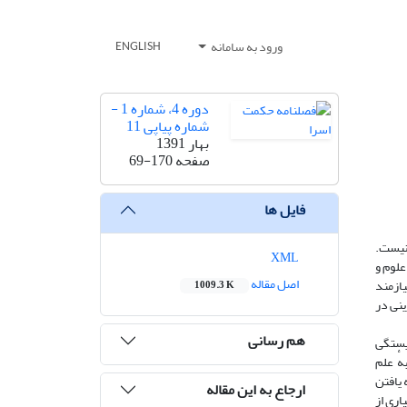
ورود به سامانه
ENGLISH
دوره 4، شماره 1 -
شماره پیاپی 11
بهار 1391
صفحه
69-170
فایل ها
 نیست.
XML
علوم و
اصل مقاله
یازمند
1009.3 K
ینی در
هم رسانی
ایستگی
هٔ علم
 یافتن
ارجاع به این مقاله
اری از