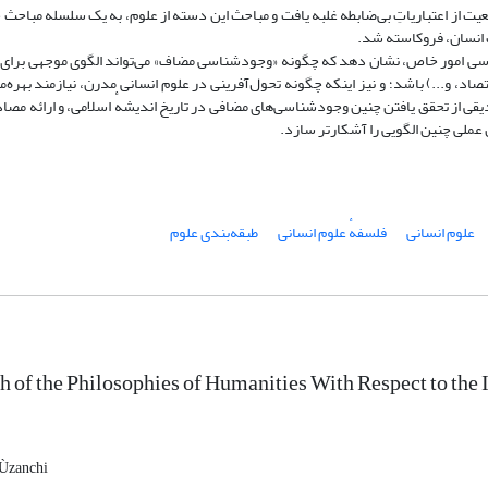
یت از اعتباریاتِ بی‌ضابطه غلبه یافت و مباحث این دسته از علوم، به یک سلسله مباحث
ت انسان، فروکاسته شد.
ررسی امور خاص، نشان ‌دهد که چگونه «وجودشناسی مضاف» می‌تواند الگوی موجهی برای 
د، و...) باشد؛ و نیز اینکه چگونه تحول‌آفرینی در علوم انسانی مدرن، نیازمند بهره‌م
 از تحقق یافتن چنین وجودشناسی‌های مضافی در تاریخ اندیشهٔ اسلامی، و ارائه مصاد
 عملی چنین الگویی را آشکارتر سازد.
علوم انسانی
فلسفهٔ علوم انسانی
طبقه‌بندی علوم
h of the Philosophies of Humanities With Respect to the
Ùzanchi