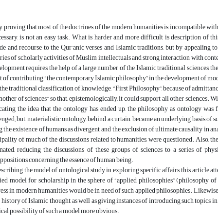
, proving that most of the doctrines of the modern humanities is incompatible with
cessary, is not an easy task. What is harder and more difficult is description of th
ude and recourse to the Qur’anic verses and Islamic traditions, but by appealing 
ries of scholarly activities of Muslim intellectuals and strong interaction with co
elopment requires the help of a large number of the Islamic traditional sciences, the
t of contributing “the contemporary Islamic philosophy” in the development of mo
e traditional classification of knowledge, “First Philosophy”, because of admittanc
mother of sciences” so that, epistemologically, it could support all other sciences. 
cating the idea that the ontology has ended up, the philosophy as ontology was 
enged; but, materialistic ontology, behind a curtain, became an underlying basis of 
g the existence of humans as divergent, and the exclusion of ultimate causality in a
ipality of much of the discussions related to humanities, were questioned. Also, the
ated, reducing the discussions of these groups of sciences to a series of phys
ppositions concerning the essence of human being.
ibing the model of ontological study in exploring specific affairs, this article at
fied model for scholarship in the sphere of “applied philosophies” (philosophy o
ess in modern humanities would be in need of such applied philosophies. Likewise, 
e history of Islamic thought, as well as giving instances of introducing such topics
ical possibility of such a model more obvious.