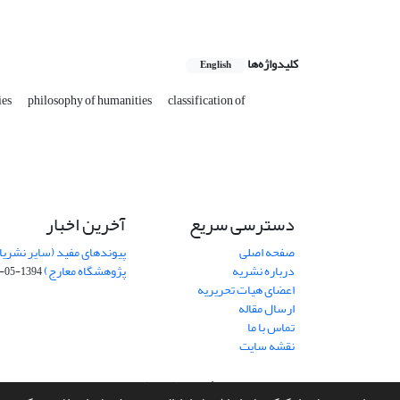
کلیدواژه‌ها
English
ies
philosophy of humanities
classification of
دسترسی سریع
آخرین اخبار
صفحه اصلی
پیوندهای مفید (سایر نشریا
درباره نشریه
پژوهشگاه معارج)
1394-05-19
اعضای هیات تحریریه
ارسال مقاله
تماس با ما
نقشه سایت
سامانه مدیریت نشریات علمی.
طراحی و پیاده سازی از
سیناوب