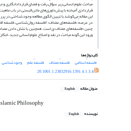
مباحث علوم انسانی زیر سؤال رفت و فضای قراردادانگاری و تبع
قراردادی آمیخته با پیش‌داوری‌های ماتریالیستی در باب ماهی
این مقاله می‌کوشد با تبیین الگوی مطالعه وجودشناختی در ب
در عرصهٔ «فلسفه‌های مضاف» (فلسفه روان‌شناسی، فلسفهٔ اقتصا
چنین «فلسفه‌های مضاف»‌ی است. همچنین با نشان دادن مصادیقی
ورود این گونه مباحث در نقد و اصلاح علوم انسانی جدید، امکان
کلیدواژه‌ها
فلسفهٔ اسلامی
فلسفهٔ مضاف
فلسفهٔ علم
وجودشناسی
20.1001.1.23832916.1391.4.1.3.4
عنوان مقاله
English
 Islamic Philosophy
نویسنده
English