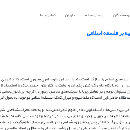
نویسندگان
ارسال مقاله
داوران
تماس با ما
یه بر فلسفه اسلامی
با آموزه‌های اسلامی ناسازگار است و تحول در این علوم، امری ضروری است، کار دشواری
 را، نه با نگاه خام و گذاشتن چند آیه و روایت در کنار متون جدید، بلکه با استمداد از 
مسلمان بوده و در تعاملی پویا با اندیشه‌های معاصر، رقم زد. اگرچه این تحول‌بخشی ن
 مقالهٔ حاضر، این است که فقط شیوه و میزان کمک «فلسفهٔ اسلامی موجود» به تحول‌آفر
راتبی دانش‌ها، «فلسفهٔ اولی» ‌مادر علوم شمرده می‌شد، و به لحاظ معرفت‌شناختی، ش
طاط مابعدالطبیعه در دوران جدید و القای بن‌بست در عرصه وجودشناسی، فلسفه به مثاب
ر سؤال رفت؛ اما در پس پرده، وجودشناسی ماتریالیستی زیربنای علوم گردید و با غلبه
کنار گذاشتن مبحث علیت غایی در تحلیل واقعیات انسانی، استقلال و اصالت فلسفی بسی