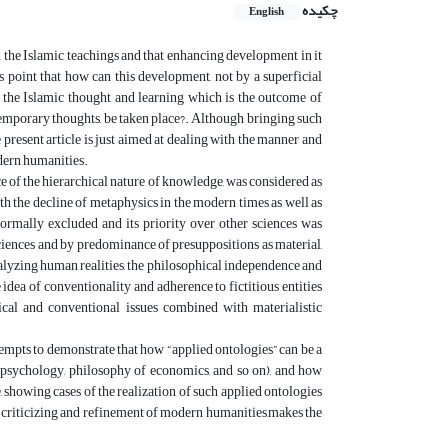
چکیده
English
 the Islamic teachings and that enhancing development in it
is point that how can this development, not by a superficial
to the Islamic thought and learning which is the outcome of
ntemporary thoughts, be taken place?. Although bringing such
 present article is just aimed at dealing with the manner and
dern humanities.
e of the hierarchical nature of knowledge, was considered as
With the decline of metaphysics in the modern times as well as
formally excluded and its priority over other sciences was
sciences and by predominance of presuppositions as material,
nalyzing human realities, the philosophical independence and
 idea of conventionality and adherence to fictitious entities
ical and conventional issues combined with materialistic
tempts to demonstrate that how “applied ontologies” can be a
f psychology, philosophy of economics, and so on), and how
showing cases of the realization of such applied ontologies
 in criticizing and refinement of modern humanities,makes the