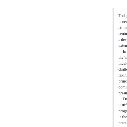
Today
is ne
attit
centu
a dev
exten
In th
the “
incul
chall
takin
princ
domin
presu
Descr
justi
progr
in th
pract