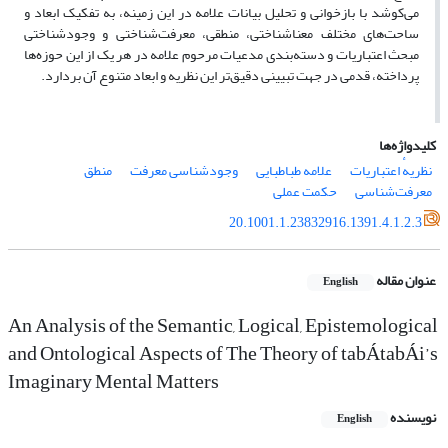
می‌کوشد با بازخوانی و تحلیل بیانات علامه در این زمینه، به تفکیک ابعاد و
ساحت‌های مختلف معناشناختی، منطقی، معرفت‌شناختی و وجودشناختی
مبحث اعتباریات و دسته‌بندی مدعیات مرحوم علامه در هر یک از این حوزه‌ها
پرداخته، قدمی در جهت تبیینی دقیق‌تر این نظریه و ابعاد متنوع آن بردارد.
کلیدواژه‌ها
نظریهٔ اعتباریات
علامه طباطبایی
وجودشناسی معرفت
منطق
معرفت‌شناسی
حکمت عملی
20.1001.1.23832916.1391.4.1.2.3
عنوان مقاله
English
An Analysis of the Semantic, Logical, Epistemological
and Ontological Aspects of The Theory of tabÁtabÁi’s
Imaginary Mental Matters
نویسنده
English