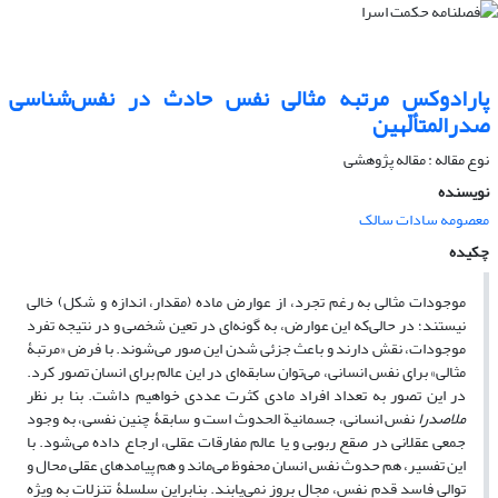
پارادوکس مرتبه مثالی نفس حادث در نفس‌شناسی
صدرالمتألّهین
نوع مقاله : مقاله پژوهشی
نویسنده
معصومه سادات سالک
چکیده
موجودات مثالی به رغم تجرد، از عوارض ماده (مقدار، اندازه و شکل) خالی
نیستند؛ در حالی‌که این عوارض، به گونه‌ای در تعین شخصی و در نتیجه تفرد
موجودات، نقش دارند و باعث جزئی شدن این صور می‌شوند. با فرض «مرتبۀ
مثالی» برای نفس انسانی، می‌توان سابقه‌ای در این عالم برای انسان تصور کرد.
در این تصور به تعداد افراد مادی کثرت عددی خواهیم داشت. بنا بر نظر
ملاصدرا
نفس انسانی، جسمانیة الحدوث است و سابقۀ چنین نفسی، به وجود
جمعی عقلانی در صقع ربوبی و یا عالم مفارقات عقلی، ارجاع داده می‌شود. با
این تفسیر، هم حدوث نفس انسان محفوظ می‌ماند و هم پیامدهای عقلی محال و
توالی فاسد قدم نفس، مجال بروز نمی‌یابند. بنابراین سلسلۀ تنزلات به ویژه