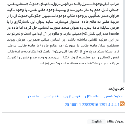
مراتب قبلی وجودات تنزل‌یافته در قوس نزول، با مبنای حدوث جسمانی نفس،
چندان قابل جمع به نظر نمی‌رسد و پیشینۀ وجود عقلی نفس ـ با وجود تأکید
فراوان صدرالمتألهین بر وجود مثالی موجودات ـ تبیین چگونگی حدوث آن را از
مرتبۀ عقلی به عالم ماده، دشوار می‌سازد. شاید بتوان این ناسازگاری را با
فرض سابقۀ مادۀ بدن، به عنوان متحد صورت انسانی، حل کرد؛ اما ماده در
فلسفۀ صدرایی نقش کم‌اهمیتی دارد، و علاوه بر آن ابداعی است و نمی‌تواند
در این مرتبه نقشی داشته باشد. بر اساس مبانی صدرایی، فرض پیوند
مستقیم میان مادۀ متحد با صورت (در عالم ماده) با مادۀ مثالی، فرضی
نادرست است. در پاره‌ای از آثار عباراتی می‌توان یافت که اعتقاد به مرتبۀ مثالی
نفس انسانی را در سلسلۀ نزولی نشان می‌دهد و وجه قدم نفس را تقویت
می‌کند و بر ابهامات نظریۀ «جسمانیة الحدوث» می‌افزاید.
کلیدواژه‌ها
حدوث نفس
عالم مثال
قوس نزول
قدم نفس
ملاصدرا
20.1001.1.23832916.1391.4.4.4.1
عنوان مقاله
English