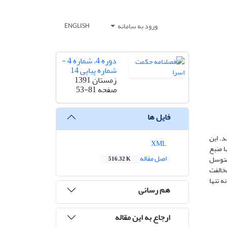
ورود به سامانه
ENGLISH
دوره 4، شماره 4 -
شماره پیاپی 14
زمستان 1391
53-81
صفحه
فایل ها
در بخش
XML
گروه، 
اصل مقاله
معتبری
516.32 K
شده‌ان
همۀ عر
هم رسانی
ارجاع به این مقاله