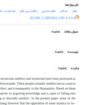
کلیدواژه‌ها
حدودیت عقل
خطاپذیری عقل
عقل‌ستیزی
عرفان
عقل
20.1001.1.23832916.1391.4.4.3.0
عنوان مقاله
English
نویسنده
English
چکیده
English
th mysticism, intellect and mysticism have been portrayed as
dverse paths. These people consider intellect not as a source
ellect, and consequently, to the Humanities. Based on these
barrier to acquiring knowledge and a cause of falling into
 to discredit intellect. In the present paper, some of the
zing, however, that the opposition of some mystics, or so-