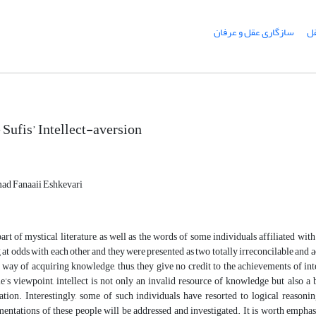
سازگاری عقل و عرفان
م
 Sufis’ Intellect-aversion
d Fanaaii Eshkevari
part of mystical literature, as well as the words of some individuals affiliated wi
 at odds with each other and they were presented as two totally irreconcilable and a
 way of acquiring knowledge, thus, they give no credit to the achievements of int
e’s viewpoint, intellect is not only an invalid resource of knowledge but also a 
ation. Interestingly, some of such individuals have resorted to logical reasoning
entations of these people will be addressed and investigated. It is worth emphasi