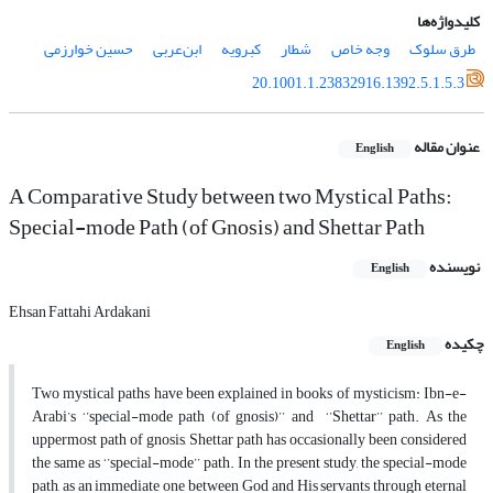
کلیدواژه‌ها
طرق سلوک
وجه خاص
شطار
کبرویه
ابن‌‌‌عربی
حسین خوارزمی
20.1001.1.23832916.1392.5.1.5.3
عنوان مقاله
English
A Comparative Study between two Mystical Paths:
Special-mode Path (of Gnosis) and Shettar Path
نویسنده
English
Ehsan Fattahi Ardakani
چکیده
English
Two mystical paths have been explained in books of mysticism: Ibn-e-
Arabi’s ‘’special-mode path (of gnosis)’’ and ‘’Shettar’’ path. As the
uppermost path of gnosis, Shettar path has occasionally been considered
the same as ‘’special-mode’’ path. In the present study, the special-mode
path, as an immediate one between God and His servants through eternal