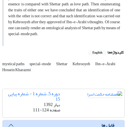
essence, is compared with Shettar path, as love path. Then, enumerating
the traits of either one, we have concluded that an identification of one
with the other is not correct and that such identification was carried out
by Kebrooyeh after they approved of Ibn-e-Arabi’s thoughts. Of course,
one can easily render an ontological analysis of Shettar path by means of
special-mode path.
کلیدواژه‌ها
English
mystical paths
special-mode
Shettar
Kebrooyeh
Ibn-e-Arabi
Hossein Kharazmi
دوره 5، شماره 1 - شماره پیاپی
15
بهار 1392
صفحه
111-124
فایل ها