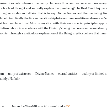
ssion does not conform to the reality. To prove this claim, we consider it necessary 
 schools of thought, and secondly explain the pure being(The Real One, Haqq) acc
 degree, modes and affairs, that is to say Divine Names, and the mediating lin
duced. And finally, the link and relationship between inner-realities and essences (et
 at last concluded that Muslim mystics, with their own special principles, approv
tialism is both in accordance with the Divinity’s being the pure one (personal unity
oints. Through a meticulous explanation of the Being, mystics believe that inner-
l.
lism
unity of existence
Divine Names
eternal entities
quality of limited 
aqiidye Nafadi)
اشت
Journal of Isra Hikmat
is licensed under
CC