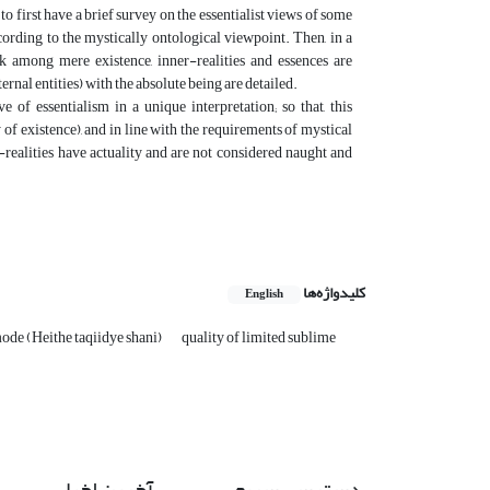
to first have a brief survey on the essentialist views of some
ording to the mystically ontological viewpoint. Then, in a
k among mere existence, inner-realities and essences are
ernal entities) with the absolute being are detailed.
e of essentialism in a unique interpretation; so that, this
 of existence), and in line with the requirements of mystical
realities have actuality and are not considered naught and
کلیدواژه‌ها
English
mode (Heithe taqiidye shani)
quality of limited sublime
دسترسی سریع
آخرین اخبار