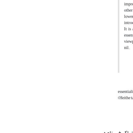
impre
other
lower
intro
It is
essen
viewp
ni
essentia
(Heithe t
راک خبرنامه