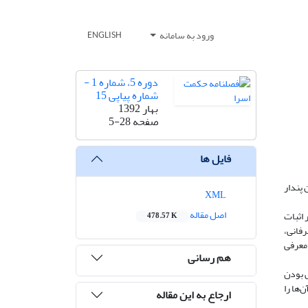
ورود به سامانه
ENGLISH
دوره 5، شماره 1 -
شماره پیاپی 15
بهار 1392
صفحه
5-28
فایل ها
 پندار
XML
اصل مقاله
 اثبات
478.57 K
رفانی،
 معرفی
هم رسانی
ض بودن
‌ها را
ارجاع به این مقاله