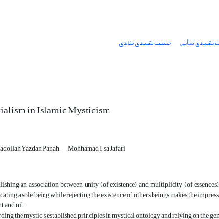
 تقییدی شأنی
حیثیت تقییدی نفادی
ialism in Islamic Mysticism
adollah Yazdan Panah
Mohhamad I’sa Jafari
lishing an association between unity (of existence) and multiplicity (of essences)
ating a sole being while rejecting the existence of others beings makes the impressi
t and nil.
ding the mystic’s established principles in mystical ontology and relying on the gen