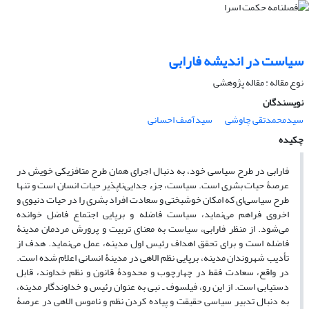
سیاست در اندیشه فارابی
نوع مقاله : مقاله پژوهشی
نویسندگان
سیدمحمدتقی چاوشی
سیدآصف احسانی
چکیده
فارابی در طرح سیاسی خود، به دنبال اجرای همان طرح متافزیکی خویش در
عرصۀ حیات بشری است. سیاست، جزء جدایی‌‌‌‌‌ناپذیر حیات انسان است و تنها
طرح سیاسی‌‌‌‌‌ای که امکان خوشبختی و سعادت افراد بشری را در حیات دنیوی و
اخروی فراهم می‌‌‌‌‌نماید، سیاست فاضله و برپایی اجتماع فاضل خوانده
می‌‌‌‌‌شود. از منظر فارابی، سیاست به معنای تربیت و پرورش مردمان مدینۀ
فاضله است و برای تحقق اهداف رئیس اول مدینه، عمل می‌‌‌‌‌نماید. هدف از
تأدیب شهروندان مدینه، برپایی نظم الاهی در مدینۀ انسانی اعلام شده است.
در واقع، سعادت فقط در چهارچوب و محدودۀ قانون و نظم خداوند، قابل
دستیابی است. از این رو، فیلسوف ـ نبی به عنوان رئیس و خداوندگار مدینه،
به دنبال تدبیر سیاسی حقیقت و پیاده کردن نظم و ناموس الاهی در عرصۀ