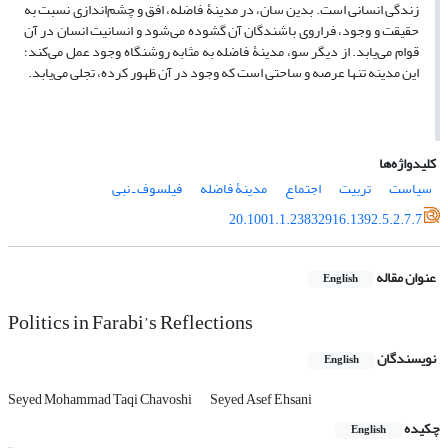
زندگی انسانی است. بدین سان، در مدینۀ فاضله، افق و چشم‌‌‌‌‌اندازی نسبت به
حقیقت و وجود، فراروی باشندگان آن گشوده می‌‌‌‌‌شود و انسانیت انسان در آن
قوام می‌‌‌‌‌یابد. از دیگر سو، مدینۀ فاضله به مثابه روشنگاه وجود عمل می‌‌‌‌‌کند؛
این مدینه تنها عرصه و ساحتی است که وجود در آن ظهور کرده، تجلی می‌‌‌‌‌یابد.
کلیدواژه‌ها
سیاست
تربیت
اجتماع
مدینۀ فاضله
فیلسوف ـ نبی
20.1001.1.23832916.1392.5.2.7.7
عنوان مقاله
English
Politics in Farabi’s Reflections
نویسندگان
English
Seyed Mohammad Taqi Chavoshi
Seyed Asef Ehsani
چکیده
English