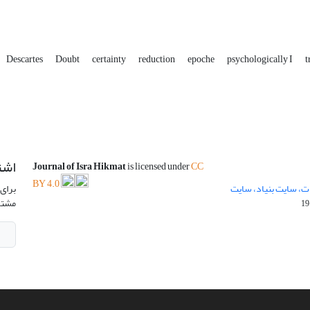
Descartes
Doubt
certainty
reduction
epoche
psychologically I
t
اشت
Journal of Isra Hikmat
is licensed under
CC
BY 4.0
ت، سایت بنیاد، سایت
برای 
مشتر