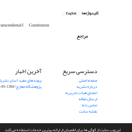
کلیدواژه‌ها
English
ranscendental I
Constitution
مراجع
دسترسی سریع
آخرین اخبار
صفحه اصلی
پیوندهای مفید (سایر نشریا
درباره نشریه
پژوهشگاه معارج)
1394-05-19
اعضای هیات تحریریه
ارسال مقاله
تماس با ما
نقشه سایت
سامانه مدیریت نشریات علمی.
طراحی و پیاده سازی از
سیناوب
این وب سایت از کوکی ها برای اطمینان از ارائه بهترین خدمات استفاده می کند.