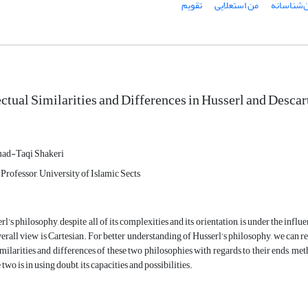
ن‌شناسانه
من استعلایی
تقویم
ectual Similarities and Differences in Husserl and Descar
d-Taqi Shakeri
 Professor, University of Islamic Sects
rl’s philosophy, despite all of its complexities and its orientation, is under the influ
verall view is Cartesian. For better understanding of Husserl’s philosophy, we can re
imilarities and differences of these two philosophies with regards to their ends, 
 two is in using doubt, its capacities and possibilities.