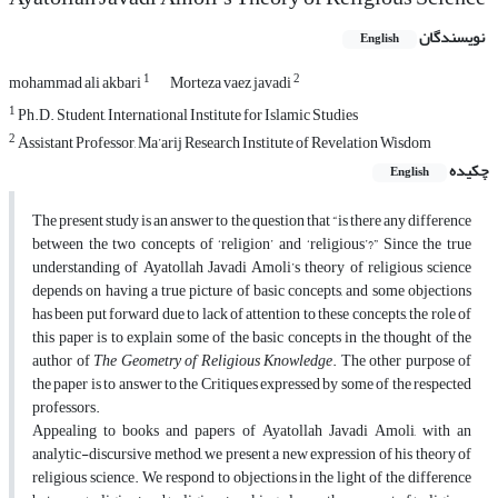
نویسندگان
English
1
2
mohammad ali akbari
Morteza vaez javadi
1
Ph.D. Student, International Institute for Islamic Studies
2
Assistant Professor, Ma’arij Research Institute of Revelation Wisdom
چکیده
English
The present study is an answer to the question that “is there any difference
between the two concepts of ‘religion’ and ‘religious’?” Since the true
understanding of Ayatollah Javadi Amoli’s theory of religious science
depends on having a true picture of basic concepts, and some objections
has been put forward due to lack of attention to these concepts, the role of
this paper is to explain some of the basic concepts in the thought of the
author of
The Geometry of Religious Knowledge
. The other purpose of
the paper is to answer to the Critiques expressed by some of the respected
professors.
Appealing to books and papers of Ayatollah Javadi Amoli, with an
analytic-discursive method, we present a new expression of his theory of
religious science. We respond to objections in the light of the difference