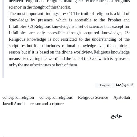
between ‘religion’ and ‘religious’, making clearer the concept of ‘religious
science’ in the thought of this theorist.
The most important findings are: (1) The truth of religion is a kind of
‘knowledge by presence’, which is accessible to the Prophet and
Infallibles; (2) Religious knowledge is a set of sciences that, except for
Infallibles, are only accessible through ‘acquired knowledge’; (3)
Religious knowledge is not restricted to the understanding of the
scriptures, but it also includes ‘rational’ knowledge, even the empirical
reason, but if it is based on the divine worldview; Religious knowledge
means discovering the ‘word’ and the ‘act’ of the God, which is by reason
or by the use of scriptures, or both of them.
کلیدواژه‌ها
English
concept of religion
concept of religious
Religious Science
Ayatollah
Javadi Amoli
reason and scripture
مراجع