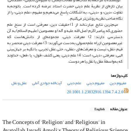
بیان تازه‌ای از نظریۀ علم دینی حضرت استاد عرضه کرده است. باتوجه‌به
تفاوت «دین» و «دینی»، به اشکالات پاسخ می‌دهیم و مفهوم «علم دینی» را از
نگاه صاحب نظریه روشن‎‌تر می‎‌کنیم.
مهم‎‌ترین نتایج عبارت‌اند از 1) حقیقت دین، معرفتی است از سنخ علم
حضوری که پیامبر اکرم (صل الله علیه و آله) و معصومین (علیهم السلام) به آن
دسترسی دارند؛ 2) معرفت دینی، مجموعه‎‌ای از دانش‎‌هاست که
غیرمعصومین ازراه علم‎‌حصولی به‌دست می‎‌آورند؛ 3) معرفت دینی منحصر به
فهم «نقل» نیست و معرفت‎‌های «عقلی»، حتی عقل تجربی، با تکیه بر جهان‌بینی
الهی، معرفتی «دینی» است؛ 4) علم دینی، یعنی کشف «قول» یا «فعل» خداوند
که به‌واسطۀ عقل یا نقل یا هردوست.
کلیدواژه‌ها
مفهوم دین
مفهوم دینی
علم دینی
آیت‌الله جوادی آملی
عقل و نقل
20.1001.1.23832916.1394.7.4.2.0
عنوان مقاله
English
The Concepts of ‘Religion’ and ‘Religious’ in
Ayatollah Javadi Amoli’s Theory of Religious Science