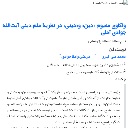
واکاوی مفهوم «دین» و«دینی» در نظریة علم دینی آیت‌الله
جوادی آملی
نوع مقاله : مقاله پژوهشی
نویسندگان
2
1
محمد علی اکبری
مرتضی واعظ جوادی
1
دانشجوی دکتری موسسه بین المللی مطالعات اسلامی
2
استادیار پژوهشگاه علوم وحیانی معارج.
چکیده
پژوهش حاضر، پاسخی است به این پرسش که آیا دو مفهوم «دین» و «دینی»
تفاوت دارند؟ ازآنجاکه روشن شدن نظریۀ علم دینی آیت‌الله جوادی آملی منوط
به داشتن تصویری درست از مفاهیم پایه است و توجه نداشتن به این مفاهیم،
سبب طرح بعضی از اشکالات شده است، سعی نویسنده تبیین برخی مفاهیم
پایه در دیدگاه صاحب کتاب
منزلت عقل در هندسۀ معرفت دینی
است. هدف
دیگر، پاسخ به نقدها در سایۀ آن مبانی است.
نویسنده با مراجعه به کتاب‎‌ها و مقالات ایشان، با شیوه‎‌ای تحلیلی- استدلالی،