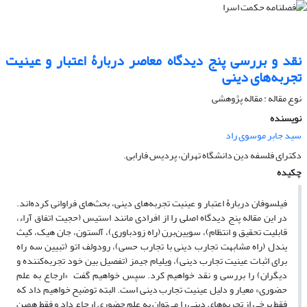
نقد و بررسی پنج دیدگاه معاصر دربارۀ اعتبار و عینیت
تجربه‌های دینی
نوع مقاله : مقاله پژوهشی
نویسنده
سید جابر موسوی راد
دکترای فلسفه دین دانشگاه تهران، پردیس فارابی.
چکیده
فیلسوفان دربارۀ اعتبار و عینیت تجربه‌های دینی، بحث‌های فراوانی کرده‌اند.
در این مقاله پنج دیدگاه اصلی را از افرادی مانند استیس (حجیت اتفاق آراء،
قابلیت تحقیق و انتظام)، سویین‌برن (راه زودباوری)، آلستون، جان هیک، کیث
یندل (راه مشابهت تجارب دینی با تجارب حسی)، رودولف اتو (تبیین سه راه
برای اثبات عینیت تجارب دینی)، ویلیام جیمز (تفصیل بین خود تجربه‌کننده و
دیگران) را بررسی و نقد خواهیم کرد. سپس خواهیم گفت «ارجاع به علم
حضوری» معیار و دلیل عینیت تجارب دینی است. البته توضیح خواهیم داد که
فقط برخی از تجربه‌های دینی را می‌توان به علم حضوری ارجاع داد و فقط همین