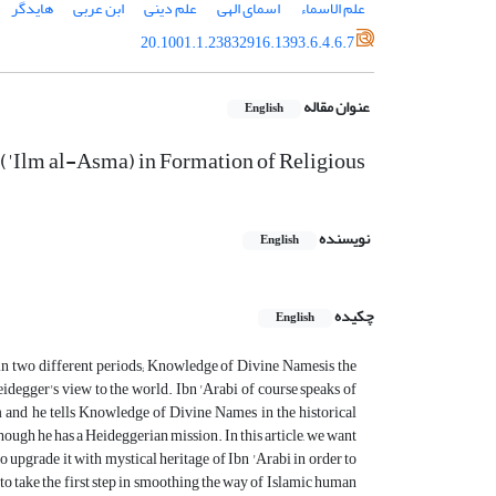
علم الاسماء
اسمای الهی
علم دینی
ابن عربی
هایدگر
20.1001.1.23832916.1393.6.4.6.7
عنوان مقاله
English
('Ilm al-Asma) in Formation of Religious
نویسنده
English
چکیده
English
in two different periods; Knowledge of Divine Namesis the
idegger's view to the world. Ibn 'Arabi of course speaks of
m and he tells Knowledge of Divine Names in the historical
hough he has a Heideggerian mission. In this article, we want
o upgrade it with mystical heritage of Ibn 'Arabi in order to
 to take the first step in smoothing the way of Islamic human