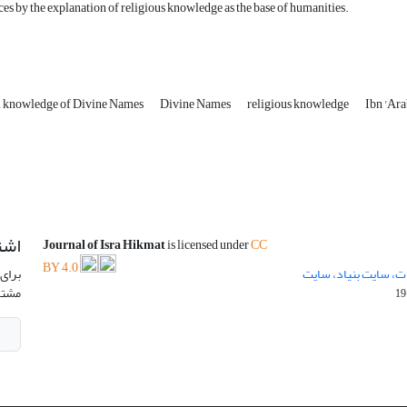
ces by the explanation of religious knowledge as the base of humanities.
al knowledge of Divine Names
Divine Names
religious knowledge
Ibn 'Ar
اشت
Journal of Isra Hikmat
is licensed under
CC
BY 4.0
ت، سایت بنیاد، سایت
برای 
مشتر