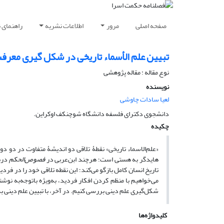
صفحه اصلی
مرور
اطلاعات نشریه
راهنمای 
تبیین علم الأسماء تاریخی در شکل گیری معرف
نوع مقاله : مقاله پژوهشی
نویسنده
لعیا سادات چاوشی
دانشجوی دکترای فلسفه دانشگاه شوچنکف اوکراین.
چکیده
«علم‌الاسماء تاریخی» نقطۀ تلاقی دو اندیشۀ متفاوت در دو دور
هایدگر به هستی است؛ هرچند ابن‌عربی در
فصوص‌الحکم
دربا
تاریخ انسان کامل بازگو می‌کند؛ این نقطه تلاقی خود را در 
می‌خواهیم با منظم کردن افکار فردید، به‌ویژه باتوجه‌به نوش
شکل‌گیری علم دینی بررسی کنیم. در آخر، با تبیین علم دینی به
کلیدواژه‌ها