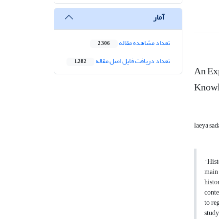
آمار
تعداد مشاهده مقاله
2,306
تعداد دریافت فایل اصل مقاله
1,282
An Exp
Know
laeya sad
"Hist
main 
histo
conte
to re
study