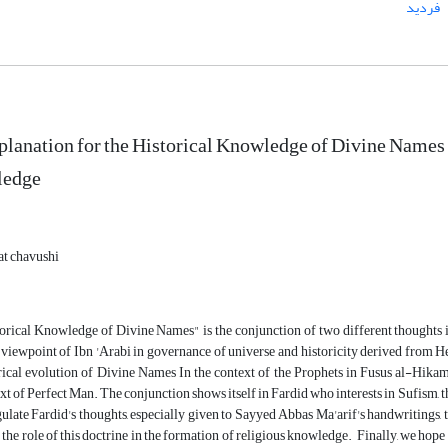
فردید
lanation for the Historical Knowledge of Divine Names 
ledge
at chavushi
orical Knowledge of Divine Names" is the conjunction of two different thoughts 
viewpoint of Ibn 'Arabi in governance of universe and historicity derived from He
rical evolution of Divine Names In the context of the Prophets in Fusus al-Hika
xt of Perfect Man. The conjunction shows itself in Fardid who interests in Sufism, t
gulate Fardid's thoughts, especially given to Sayyed Abbas Ma'arif's handwritings, t
 the role of this doctrine in the formation of religious knowledge. Finally, we hope