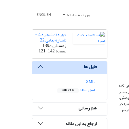
ورود به سامانه
ENGLISH
دوره 6، شماره 4 -
شماره پیاپی 22
زمستان 1393
صفحه
121-142
فایل ها
XML
ز نگاه
اصل مقاله
500.73 K
ر بستر
پژوهش،
 را در
هم رسانی
اریم.
ارجاع به این مقاله