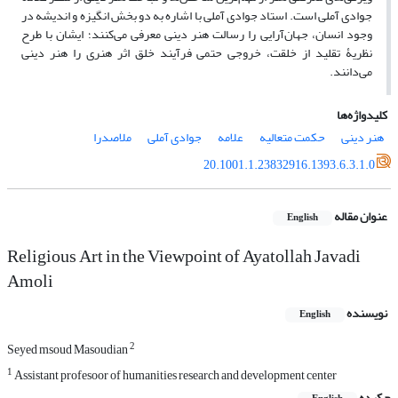
جوادی آملی است. استاد جوادی آملی با اشاره به دو بخش انگیزه و اندیشه در
وجود انسان، جهان‌آرایی را رسالت هنر دینی معرفی می‌کنند؛ ایشان با طرح
نظریۀ تقلید از خلقت، خروجی حتمی فرآیند خلق اثر هنری را هنر دینی
می‌دانند.
کلیدواژه‌ها
هنر دینی
حکمت متعالیه
علامه
جوادی آملی
ملاصدرا
20.1001.1.23832916.1393.6.3.1.0
عنوان مقاله
English
Religious Art in the Viewpoint of Ayatollah Javadi
Amoli
نویسنده
English
2
Seyed msoud Masoudian
1
Assistant profesoor of humanities research and development center
چکیده