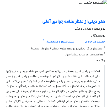
هنر دینی از منظر علامه جوادی آملی
نوع مقاله : مقاله پژوهشی
نویسندگان
2
1
حمید رضا خادمی
سید مسعود مسعودیان
1
استادیار مرکز تحقیق و توسعه علوم انسانی( سازمان سمت)
2
معاونت هنر و رسانه بنیاد اسراء
چکیده
آیت‌الله جوادی آملی، به هنر دینی توجه خاص نموده و شاخص‌ها و مبانی آن را
بیان کرده‌اند. این مقاله ضمن بیان تعریف و تفسیر علامه جوادی آملی از هنر
دینی، شاخص‌های هنر دینی را در منظومۀ فکری ایشان تبیین می‌کند. این
شاخص‌ها درحقیقت، از دیدگاه اصیل حکمت متعالیۀ ملاصدرا متأثرند. منزلت
رفیع عقل و عالم معقول در خلق اثر هنری، توجه به نقش قوۀ خیال همچون
کارگاه خلق اثر هنری، اهمیت دادن به رسالت‌های اخلاقی هنر و هنرمند،
موهبت دانستن هنر برای ارتقای کمالات انسانی و همچنین کارکردها و
ویژگی‌های معرفتی هنر از مهم‌ترین شاخص‌ها و مباحث هنر دینی از منظر علامه