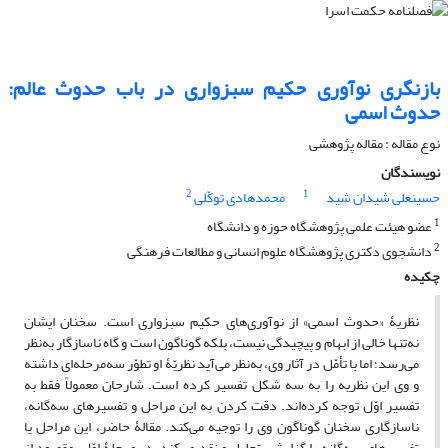
بازنگری نوآوری حکیم سبزواری در باب حدوث عالم:
حدوث اسمی
نوع مقاله : مقاله پژوهشی
نویسندگان
2
1
حسینعلی شیدان شید
محمدهادی توکّلی
1
عضو هیئت علمی پژوهشگاه حوزه و دانشگاه
2
دانشجوی دکتری پژوهشگاه علوم انسانی و مطالعات فرهنگی
چکیده
نظریۀ «حدوث اسمی» از نوآوری‌های حکیم سبزواری است. سخنان ایشان
نه‌تنها خالی از ابهام و پیچیدگی نیست، بلکه گوناگون است و گاه ناسازگار به‌نظر
می‌رسد؛ اما با تأمّل در آثار وی، به‌نظر می‌آید نظریّۀ او تطوّر سه‌مرحله‌ای داشته
و وی این نظریه را به سه شکل تفسیر کرده است. شارحان معمولاً فقط به
تفسیر اوّل توجه کرده‌اند. دقت کردن به این مراحل و تفسیرهای سه‌گانه،
ناسازگاری سخنان گوناگون وی را توجیه می‌کند. مقالۀ حاضر، این مراحل یا
تفسیرهای سه‌گانه را گزارش، تحلیل و نقد می‌کند. در مرحلۀ اوّل، مقصود از