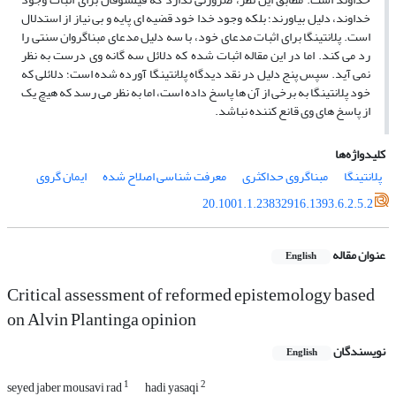
خداوند، دلیل بیاورند؛ بلکه وجود خدا خود قضیه ای پایه و بی نیاز از استدلال
است. پلانتینگا برای اثبات مدعای خود، با سه دلیل مدعای مبناگروان سنتی را
رد می کند. اما در این مقاله اثبات شده که دلائل سه گانه وی درست به نظر
نمی آید. سپس پنج دلیل در نقد دیدگاه پلانتینگا آورده شده است؛ دلائلی که
خود پلانتینگا به برخی از آن ها پاسخ داده است، اما به نظر می رسد که هیچ یک
از پاسخ های وی قانع کننده نباشد.
کلیدواژه‌ها
پلانتینگا
مبناگروی حداکثری
معرفت شناسی اصلاح شده
ایمان گروی
20.1001.1.23832916.1393.6.2.5.2
عنوان مقاله
English
Critical assessment of reformed epistemology based
on Alvin Plantinga opinion
نویسندگان
English
1
2
seyed jaber mousavi rad
hadi yasaqi