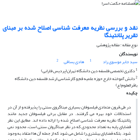
نقد و بررسی نظریه معرفت شناسی اصلاح شده بر مبنای
تقریر پلانتینگا
نوع مقاله : مقاله پژوهشی
نویسندگان
2
1
سید جابر موسوی راد
هادی یساقی
1
دکتری تخصصی فلسفه دین دانشگاه تهران(پردیس فارابی)
2
دانش آموخته خارج حوزه علمیه قم و کارشناسی ارشد فلسفه دین دانشگاه
باقرالعلوم(ع)
چکیده
در طی قرون متمادی فیلسوفان بسیاری مبناگروی سنتی را پذیرفته و از آن در
استدلالات خود بهره می گرفتند. در مقابل برخی فیلسوفان جدید مانند
پلانتینگا نظریه معرفت شناسی اصلاح شده را ارائه داده اند. مطابق این نظر
قضایای پایه به تعداد محدودی که در نظر مبناگروان سنتی است، محدود نمی
شود. بلکه قضایای بیشتری را شامل می شود که از جمله آن ها اعتقاد به وجود
خداوند است. مطابق این نظر، ضرورتی ندارد که فیلسوفان برای اثبات وجود