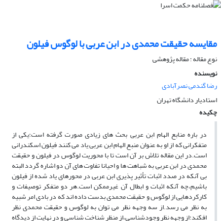
مقایسه حقیقت محمدی در ابن عربی با لوگوس فیلون
نوع مقاله : مقاله پژوهشی
نویسنده
رضا گندمی نصرآبادی
استادیار دانشگاه تهران
چکیده
در باره منابع الهام ابن عربی بحث های زیادی صورت گرفته است؛یکی از
متفکرانی که از او به عنوان منبع الهام ابن عربی یاد می کنند فیلون اسکندرانی
است.در این مقاله تلاش بر آن است تا با محوریت لوگوس در فیلون و حقیقت
محمدی در ابن عربی به شباهت ها و احیانا تفاوت های آن دو اشاره گردد البته
بی آنکه در صدد اثبات تأثیر پذیری ابن عربی در محورهای یاد شده از فیلون
باشیم،چه آنکه اثبات و ابطال آن غیرممکن است.هر دو متفکر توصیفات و
کارکردهایی از لوگوس و حقیقت محمدی بدست داده اند که در بادی امر شبیه
به نظر می رسد.از سه وجهه نظر می توان به لوگوس و حقیقت محمدی نظر
افکند:از وجهه نظر وجودشناسی،از منظر شناخت شناسی و در نهایت از دیدگاه