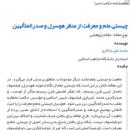
چیستی علم و معرفت از منظر هوسرل و صدرالمتألهین
نوع مقاله : مقاله پژوهشی
نویسنده
محمد تقی شاکری
استادیار دانشگاه مذاهب اسلامی
چکیده
ماهیت و چیستی علم مانند دیگر موجودات، متعلق پرسش قرار می‌گیرد. در
این مقاله تلاش بر این است که چیستی علم از نگاه ادموند هوسرل، فیلسوف
نامدار غربی قرن بیستم ـ که تفکر فلسفی قرن بیستم متأثر از اوست ـ و
صدرالدین محمد شیرازی فیلسوف شهیر اسلامی و مؤسس حکمت متعالیه
ملقب به صدرالمتألّهین، بررسی شود. هوسرل چیستی علم و معرفت را با حیث
التفاتی توضیح می‌دهد و صدرالمتألّهین با استفاده از انشای نفس، پرده از
ماهیت آن برمی‌دارد. طرح مقاله برای یافتن صرف مشابهت و اختلاف بین این
دو فیلسوف نیست، بلکه برای یافتن پاسخ به پرسش اصیل از چیستی علم و
معرفت است. فرضیۀ اصلی این است که غیر از تشابه فکری بین دو فیلسوف