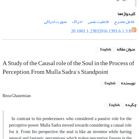
کلیدواژه‌ها
فاعل مخترع
فاعلیت نفس
ادراک
صورت ادراکی
20.1001.1.23832916.1393.6.1.3.8
عنوان مقاله
English
A Study of the Causal role of the Soul in the Process of
Perception, From Mulla Sadra’s Standpoint
نویسنده
English
Reza Ghasemian
چکیده
English
In contrast to his predecessors, who considered a passive role for the
perceptive power, Mulla Sadra moved towards considering a causal role
for it. From his perspective, the soul is like an inventor while having
sensual and fantastic perceptions, which makes perceptive figures in the