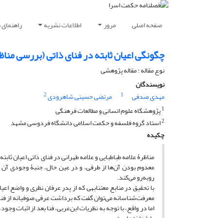
صفحه اصلی
مرور
اطلاعات نشریه
راهنمای 
چگونگی اعیان ثابته در فنای ذاتی (بررسی مناظر
نوع مقاله : مقاله پژوهشی
نویسندگان
2
1
مهدی صدفی
مرتضی حسینی شاهرودی
1
پژوهشگاه علوم انسانی و مطالعات فرهنگی
2
استاد گروه فلسفه و حکمت اسلامی دانشگاه فردوسی مشهد
چکیده
مناظرۀ علامه طباطبایی و علامه طهرانی در فنای ذاتی اعیان ثاب
معدوم بودن آن‌ها از طرفی، و در عین حال، جنبۀ وجودی آن 
روبه‌رو می‌کند.
با تحقیق در منابع معتنابهی که از پدر عرفان نظری و واضع اعیان
معرفت‌شناسانه می‌توان گفت که برداشت عرفی صوفیانه از فنا ب
اما در واقع، با توجه به نظریات ابن‌عربی، فنا بعد از اثبات 