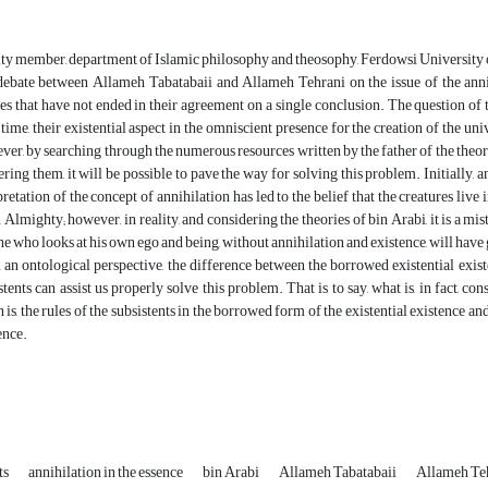
ty member, department of Islamic philosophy and theosophy, Ferdowsi University
ebate between Allameh Tabatabaii and Allameh Tehrani on the issue of the annihi
es that have not ended in their agreement on a single conclusion. The question of th
time, their existential aspect in the omniscient presence for the creation of the unive
er, by searching through the numerous resources written by the father of the theore
ring them, it will be possible to pave the way for solving this problem. Initially, 
pretation of the concept of annihilation has led to the belief that the creatures live
 Almighty; however, in reality, and considering the theories of bin Arabi, it is a mis
e who looks at his own ego and being, without annihilation and existence, will ha
an ontological perspective, the difference between the borrowed existential exist
stents can assist us properly solve this problem. That is to say, what is, in fact, co
 is, the rules of the subsistents in the borrowed form of the existential existence an
ence.
ts
annihilation in the essence
bin Arabi
Allameh Tabatabaii
Allameh Te