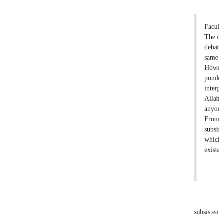
Facul
The d
debat
same 
Howev
ponde
inter
Allah
anyon
From 
subsi
which
exist
subsisten