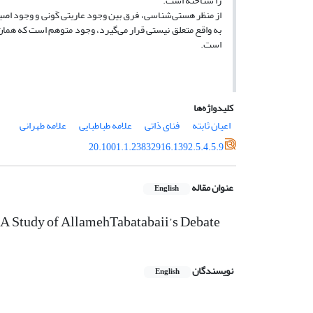
را شناخته است.
از منظر هستی‌شناسی، فرق بین وجود عاریتی کَونی و وجود اصیل
به واقع متعلق نیستی قرار می‌گیرد، وجود متوهم است که همان
است.
کلیدواژه‌ها
اعیان ثابته
فنای ذاتی
علامه طباطبایی
علامه طهرانی
20.1001.1.23832916.1392.5.4.5.9
عنوان مقاله
English
e (A Study of AllamehTabatabaii’s Debate
نویسندگان
English