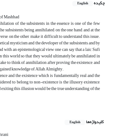
چکیده
English
 of Mashhad
lation of the subsistents in the essence is one of the few
e subsistents being annihilated, on the one hand, and at the
rse, on the other, make it difficult to understand this issue.
tical mysticism and the developer of the subsistents, and by
and with an epistemological view one can say that a laic Sufi
 in this world so that they would ultimately be annihilated in
take to think of annihilation after proving the existence, and
ve gained knowledge of Allah Almighty.
ence and the existence which is fundamentally real and the
nsidered to belong to non-existence is the illusory existence,
d exiting this illusion would be the true understanding of the
کلیدواژه‌ها
English
hrani