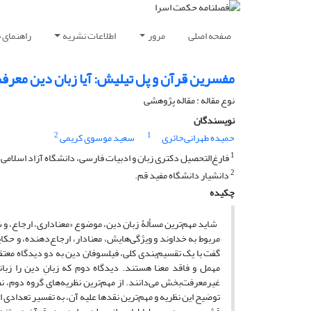
صفحه اصلی
مرور
اطلاعات نشریه
راهنمای 
مفسرین قرآن و پل تیلیش: آیا زبان دین مع
نوع مقاله : مقاله پژوهشی
نویسندگان
2
1
حمیده طهرانی‌حائری
سعید موسوی کریمی
1
فارغ‌التحصیل دکتری زبان و ادبیات فارسی، دانشگاه آزاد اسلامی، و
2
دانشیار دانشگاه مفید قم.
چکیده
شاید مهم‌ترین مسألۀ زبان دین، موضوع «معناداری، ارجاع، و شأ
مربوط به خداوند و ویژگی‌هایش، معنادار، ارجاع‌دهنده، و حکای
گفت با یک تقسیم‌بندی کلی، فیلسوفان دین به دو دیدگاه معتقد
مهمل و فاقد معنا هستند. دیدگاه دوم که زبانِ دین را زبا
غیرمعرفت‌بخش می‌دانند. از مهم‌ترین نظریه‌های گروه دوم، 
توضیح این نظریه و مهم‌ترین نقدها علیه آن، به تفسیر تعدادی 