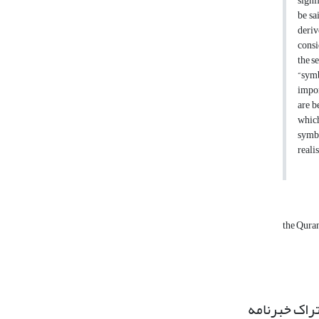
signi
be sa
deriv
consi
the s
“symb
impor
are b
which
symbo
reali
the Qura
راک خبرنامه