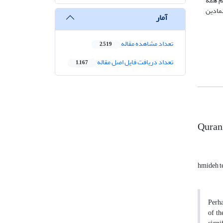
غم همۀ
نمادین
آمار
تعداد مشاهده مقاله
2,519
تعداد دریافت فایل اصل مقاله
1,167
Qurani
hmideh t
Perha
of th