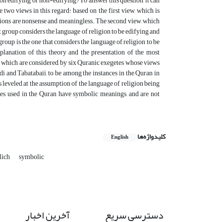
igion edifying or non-edifying? To answer this question, it can
 two views in this regard: based on the first view, which is
itions are nonsense and meaningless. The second view, which
t group considers the language of religion to be edifying and
roup is the one that considers the language of religion to be
planation of this theory and the presentation of the most
ed which are considered, by six Quranic exegetes whose views
di and Tabatabaii, to be among the instances in the Quran in
s leveled at the assumption of the language of religion being
gies used in the Quran have symbolic meanings, and are not
کلیدواژه‌ها
English
lich
symbolic
دسترسی سریع
آخرین اخبار