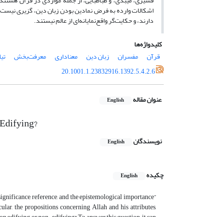
قشیری، میبدی، و طباطبایی، از جمله مواردی در قرآن هستند ک
اشکالات وارده به فرض نمادین بودن زبان دین، گزیری نیست مگ
دارند، و حکایت‌گر واقع‌نمایانه‌ای از عالم نیستند.
کلیدواژه‌ها
قرآن
مفسران
زبان دین
معناداری
معرفت‌بخش
تی
20.1001.1.23832916.1392.5.4.2.6
عنوان مقاله
English
 Edifying?
نویسندگان
English
چکیده
English
significance, reference, and the epistemological importance”
icular, the propositions concerning Allah and his attributes,