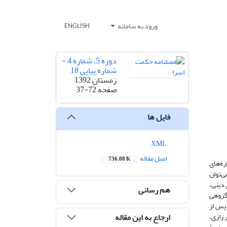
ورود به سامانه
ENGLISH
دوره 5، شماره 4 -
شماره پیاپی 18
زمستان 1392
صفحه
37-72
فایل ها
XML
اصل مقاله
736.08 K
ره‌های
ی‌توان
 دینی،
هم رسانی
گروهی
پس از
ارجاع به این مقاله
 رازی،