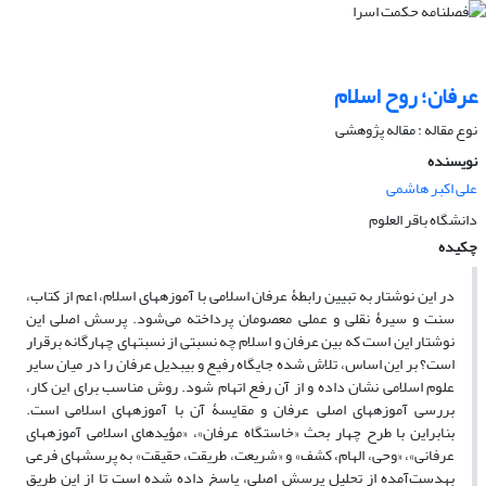
عرفان؛ روح اسلام
نوع مقاله : مقاله پژوهشی
نویسنده
علی اکبر هاشمی
دانشگاه باقر العلوم
چکیده
در این نوشتار به تبیین رابطۀ عرفان اسلامی با آموزه‎های اسلام، اعم از کتاب،
سنت و سیرۀ نقلی و عملی معصومان پرداخته می‌شود. پرسش اصلی این
نوشتار این است که بین عرفان و اسلام چه نسبتی از نسبت‎های چهارگانه برقرار
است؟ بر این اساس، تلاش شده جایگاه رفیع و بی‎بدیل عرفان را در میان سایر
علوم اسلامی نشان داده و از آن رفع اتهام شود. روش مناسب برای این کار،
بررسی آموزه‎های اصلی عرفان و مقایسۀ آن با آموزه‎های اسلامی است.
بنابراین با طرح چهار بحث «خاستگاه عرفان»، «مؤیدهای اسلامی آموزه‎های
عرفانی»، «وحی، الهام، کشف» و «شریعت، طریقت، حقیقت» به پرسش‎های فرعی
به‎دست‌آمده از تحلیل پرسش اصلی، پاسخ داده شده است تا از این طریق