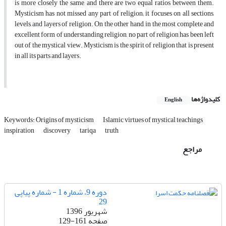
is more closely the same, and there are two equal ratios between them.
Mysticism has not missed any part of religion; it focuses on all sections,
levels, and layers of religion. On the other hand, in the most complete and
excellent form of understanding religion, no part of religion has been left
out of the mystical view. Mysticism is the spirit of religion that is present
in all its parts and layers.
کلیدواژه‌ها
English
Keywords: Origins of mysticism
Islamic virtues of mystical teachings
inspiration
discovery
tariqa
truth
مراجع
دوره 9، شماره 1 - شماره پیاپی
29
شهریور 1396
صفحه
129-161