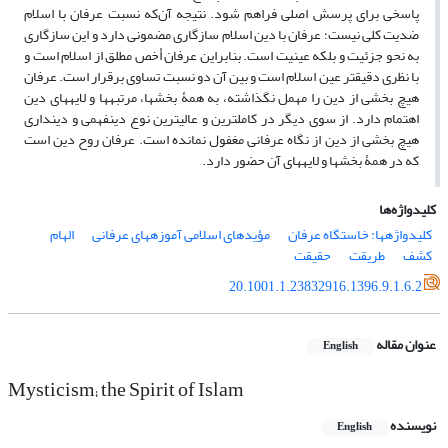
پاسخی برای پرسش اصلی فراهم شود. نتیجه آن‌که نسبت عرفان با اسلام
ضدیت کلی نیست؛ عرفان با دین اسلام سازگاری مضمونی دارد و این سازگاری
به نحو جزئیت و بلکه عینیت است. بنابراین عرفان أخص مطلق از اسلام است و
با نظری دقیق‎تر عین اسلام است و بین آن دو نسبت تساوی برقرار است. عرفان
هیچ بخشی از دین را مهمل نگذاشته، به همۀ بخش‎ها، مرتبه‎ها و لایه‎های دین
اهتمام دارد. از سوی دیگر در کامل‎ترین و عالی‎ترین نوع دین‎فهمی و دین‎داری
هیچ بخشی از دین از نگاه عرفانی مغفول نمانده است. عرفان روح دین است
که در همۀ بخش‎ها و لایه‎های آن حضور دارد.
کلیدواژه‌ها
کلیدواژه‎ها: خاستگاه عرفان
مؤیدهای اسلامی آموزه‎های عرفانی
الهام
کشف
طریقت
حقیقت
20.1001.1.23832916.1396.9.1.6.2
عنوان مقاله
English
Mysticism; the Spirit of Islam
نویسنده
English